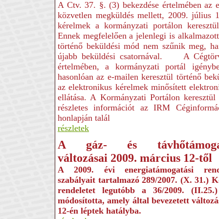
A Ctv. 37. §. (3) bekezdése értelmében az e
közvetlen megküldés mellett, 2009. július 1-
kérelmek a kormányzati portálon keresztül
Ennek megfelelően a jelenlegi is alkalmazott
történő beküldési mód nem szűnik meg, ha
újabb beküldési csatornával. A Cégtörv
értelmében, a kormányzati portál igénybe
hasonlóan az e-mailen keresztül történő bek
az elektronikus kérelmek minősített elektroni
ellátása. A Kormányzati Portálon keresztül t
részletes információt az IRM Céginformác
honlapján talál
részletek
A gáz- és távhőtámoga
változásai 2009
.
március 12-től
A 2009. évi energiatámogatási rend
szabályait tartalmazó 289/2007. (X. 31.) 
rendeletet legutóbb a 36/2009. (II.25
módosította, amely által bevezetett változ
12-én léptek hatályba.