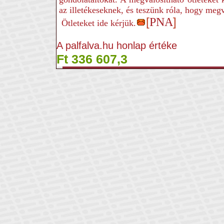
az illetékeseknek, és teszünk róla, hogy me
[
PNA
]
Ötleteket ide kérjük.
A palfalva.hu honlap értéke
Ft 336 607,3