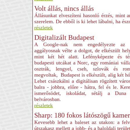
Volt állás, nincs állás
Állásunkat elveszíteni hasonló érzés, mint 
szerelem. De ebből is ki lehet lábalni, ha és
részletek
Digitalizált Budapest
A Google-nak nem engedélyezte az 
aggályosnak vélte a dolgot, de elkészült hel
mint két hét alatt. Lefényképezte és té
budapesti utcákat a Norc, egy romániai vál
osztrák, lengyel, cseh, szlovák és r
megvoltak, Budapest is elkészült, alig két hó
Lehet császkálni a digitálisan rögzített váro
balra - jobbra, előre - hátra, fel és le. Ke
ismerősödet, iskoládat, sétálj a Dun
belvárosban.
részletek
Sharp: 180 fokos látószögű kamer
Kevesebb lehet a baleset az utakon: a felv
útszakasz mellett a jobb- és a baloldali terület