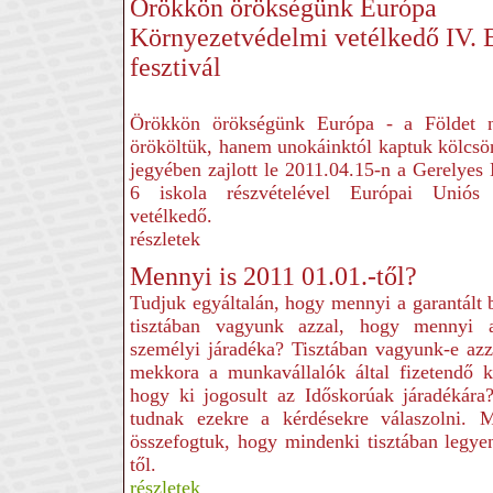
Örökkön örökségünk Európa
Környezetvédelmi vetélkedő IV. 
fesztivál
Örökkön örökségünk Európa - a Földet 
örököltük, hanem unokáinktól kaptuk kölcsö
jegyében zajlott le 2011.04.15-n a Gerelye
6 iskola részvételével Európai Uniós 
vetélkedő.
részletek
Mennyi is 2011 01.01.-től?
Tudjuk egyáltalán, hogy mennyi a garantál
tisztában vagyunk azzal, hogy mennyi 
személyi járadéka? Tisztában vagyunk-e azz
mekkora a munkavállalók által fizetendő k
hogy ki jogosult az Időskorúak járadékár
tudnak ezekre a kérdésekre válaszolni. 
összefogtuk, hogy mindenki tisztában legy
től.
részletek