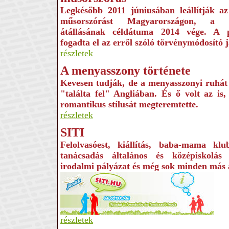
Legkésőbb 2011 júniusában leállítják az 
műsorszórást Magyarországon, a rá
átállásának céldátuma 2014 vége. A 
fogadta el az erről szóló törvénymódosító j
részletek
A menyasszony története
Kevesen tudják, de a menyasszonyi ruhát 
"találta fel" Angliában. És ő volt az is
romantikus stílusát megteremtette.
részletek
SITI
Felolvasóest, kiállítás, baba-mama klub
tanácsadás általános és középiskolás 
irodalmi pályázat és még sok minden más
részletek