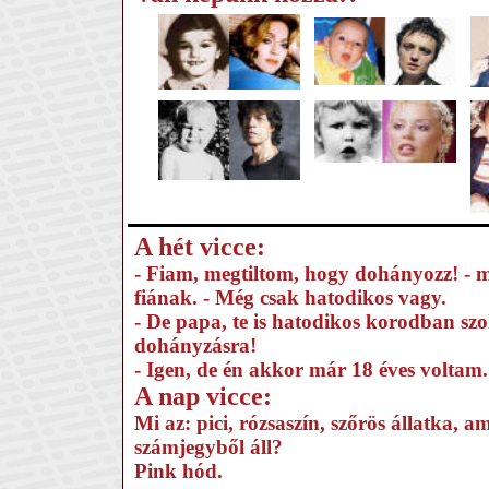
A hét vicce:
- Fiam, megtiltom, hogy dohányozz! - 
fiának. - Még csak hatodikos vagy.
- De papa, te is hatodikos korodban szo
dohányzásra!
- Igen, de én akkor már 18 éves voltam.
A nap vicce:
Mi az: pici, rózsaszín, szőrös állatka, a
számjegyből áll?
Pink hód.