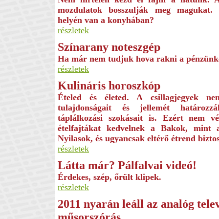
mozdulatok bosszulják meg magukat.
helyén van a konyhában?
részletek
Színarany noteszgép
Ha már nem tudjuk hova rakni a pénzünk
részletek
Kulináris horoszkóp
Ételed és életed. A csillagjegyek n
tulajdonságait és jellemét határo
táplálkozási szokásait is. Ezért nem v
ételfajtákat kedvelnek a Bakok, mint
Nyilasok, és ugyancsak eltérő étrend bizto
részletek
Látta már? Pálfalvai videó!
Érdekes, szép, őrült klipek.
részletek
2011 nyarán leáll az analóg telev
műsorszórás