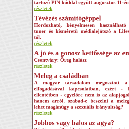
tartozó PIN kóddal együtt augusztus 11-én
részletek
Tévézés számítógéppel
Hordozható, kényelmesen használható
tuner és kisméretű médialejátszó a Life
tól.
részletek
A jó és a gonosz kettőssége az 
Csontváry: Öreg halász
részletek
Meleg a családban
A magyar társadalom megosztott a 
elfogadásával kapcsolatban, ezért - 
ellentétben - egyelőre nem is az alapjogok
hanem arról, szabad-e beszélni a mele
lehet magánügy a szexuális irányultság?
részletek
Jobbos vagy balos az agya?