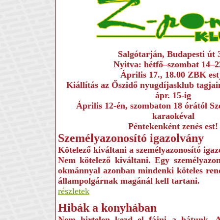
Salgótarján, Budapesti út 
Nyitva: hétfő–szombat 14–2
Április 17., 18.00 ZBK est
Kiállítás az Őszidő nyugdíjasklub tagjai
ápr. 15-ig
Április 12-én, szombaton 18 órától Sz
karaokéval
Péntekenként zenés est!
Személyazonosító igazolvány
Kötelező kiváltani a személyazonosító iga
Nem kötelező kiváltani. Egy személyazon
okmánnyal azonban mindenki köteles rende
állampolgárnak magánál kell tartani.
részletek
Hibák a konyhában
Nem hirtelen kezd el fájni a hátunk. A