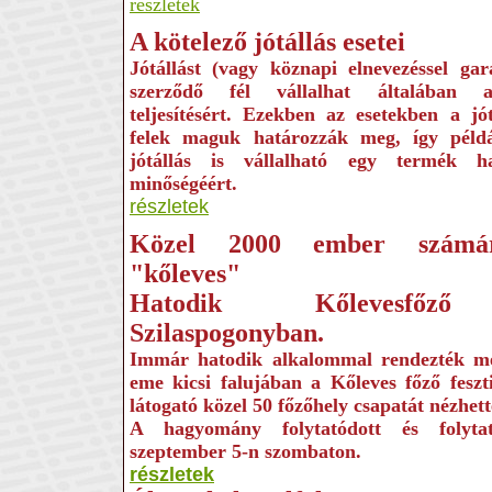
részletek
A kötelező jótállás esetei
Jótállást (vagy köznapi elnevezéssel gar
szerződő fél vállalhat általában a
teljesítésért. Ezekben az esetekben a jó
felek maguk határozzák meg, így péld
jótállás is vállalható egy termék has
minőségéért.
részletek
Közel 2000 ember számár
"kőleves"
Hatodik Kőlevesfőző 
Szilaspogonyban.
Immár hatodik alkalommal rendezték 
eme kicsi falujában a Kőleves főző feszt
látogató közel 50 főzőhely csapatát nézhet
A hagyomány folytatódott és folyta
szeptember 5-n szombaton.
részletek