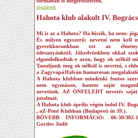
formában is megerősítették.
részletek
Hahota klub alakult IV. Bográcsf
Mi is az a Hahota? Ha hi­szik, ha nem: jóg
És milyen egyszerű: ne­vetni nem kell m
gyerekkorunkban ezt az élményt 
édesanyánktóI. Jókedvünk­ben okkal szok
elgondolkodtak-e azon, hogy ok nélkül mi
Tanuljunk meg ok nélkül is nevetni, s ehhe
a ZagyvapáJfalván hamarosan megalakuló
A Hahota klub­ban mindenki fontos szere
nem egymá­son, hanem saját magun
nevetünk. AZ ÖNFELEDT nevetés saját
jutalmát.
A Hahota klub április vé­gén indul IV. Bogr
, aZ-Pont Klubban (Buda­pesti út 39.).
BŐVEBB INFORMÁCiÓ: 06-30/382-14
Gordos Judit