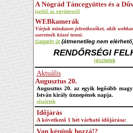
A Nógrád Táncegyüttes és a Dű
ízelítő az együttesről
WEBkamerák
Várjuk mindazon jelentkezőket, akik webkam
szeretnék közzé tenni.
(átmenetileg nem elérhető
Gagarin út
RENDŐRSÉGI FEL
részletek
Aktuális
Augusztus 20.
Augusztus 20. az egyik legősibb magy
István király ünnepének napja.
részletek
Időjárás
A következő 1 hét várható időjárása:
Van képünk hozzá!?