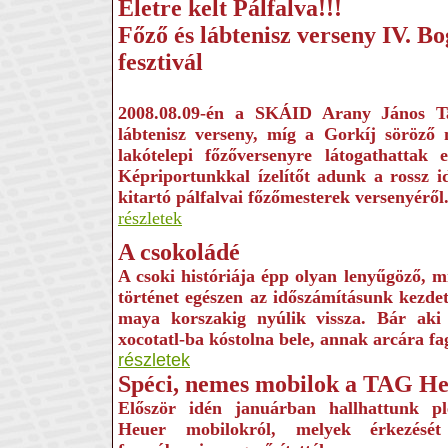
Életre kelt Pálfalva!!!
Főző és lábtenisz verseny IV. B
fesztivál
2008.08.09-én a SKÁID Arany János Ta
lábtenisz verseny, míg a Gorkíj söröző
lakótelepi főzőversenyre látogathattak 
Képriportunkkal ízelítőt adunk a rossz id
kitartó pálfalvai főzőmesterek versenyéről
részletek
A csokoládé
A csoki históriája épp olyan lenyűgöző, m
történet egészen az időszámításunk kezdete
maya korszakig nyúlik vissza. Bár aki
xocotatl-ba kóstolna bele, annak arcára fa
részletek
Spéci, nemes mobilok a TAG He
Először idén januárban hallhattunk 
Heuer mobilokról, melyek érkezését