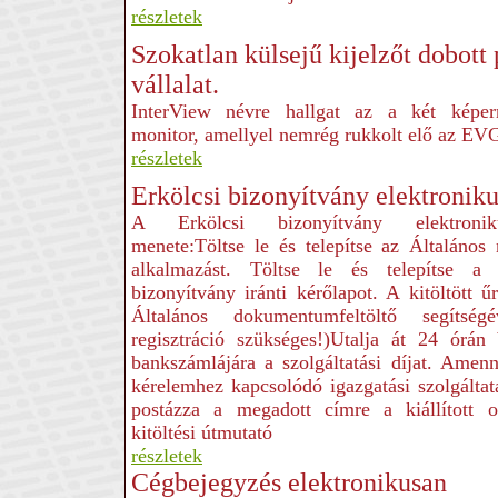
részletek
Szokatlan külsejű kijelzőt dobott 
vállalat.
InterView névre hallgat az a két képer
monitor, amellyel nemrég rukkolt elő az EV
részletek
Erkölcsi bizonyítvány elektroniku
A Erkölcsi bizonyítvány elektronik
menete:Töltse le és telepítse az Általános
alkalmazást. Töltse le és telepítse a 
bizonyítvány iránti kérőlapot. A kitöltött ű
Általános dokumentumfeltöltő segítség
regisztráció szükséges!)Utalja át 24 ór
bankszámlájára a szolgáltatási díjat. Amen
kérelemhez kapcsolódó igazgatási szolgálta
postázza a megadott címre a kiállított o
kitöltési útmutató
részletek
Cégbejegyzés elektronikusan