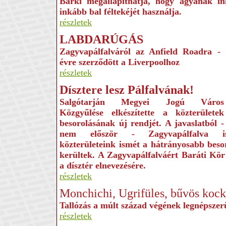
Bárki megállapíthatja, hogy agyának i
inkább bal féltekéjét használja.
részletek
LABDARÚGÁS
Zagyvapálfalváról az Anfield Roadra
- 
évre szerződött a Liverpoolhoz
részletek
Dísztere lesz Pálfalvának!
Salgótarján Megyei Jogú Város
Közgyűlése elkészítette a közterületek
besorolásának új rend­jét. A javaslatból -
nem először - Zagyvapálfalva i
közterületeink ismét a hátrányosabb beso
kerültek. A Zagyvapálfalváért Baráti Kör
a dísztér elnevezésére.
részletek
Monchichi, Ugrifüles, bűvös koc
Tallózás a múlt század végének legnépszer
részletek