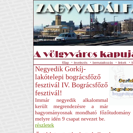
főlap
levelezés
bemutatkozás
linkek
f
Negyedik Gorkíj-
lakótelepi bográcsfőző
fesztivál IV. Bográcsfőző
fesztivál!
Immár negyedik alkalommal
került megrendezésre a már
hagyományosnak mondható főzőtudomány 
melyre idén 9 csapat nevezet be.
részletek