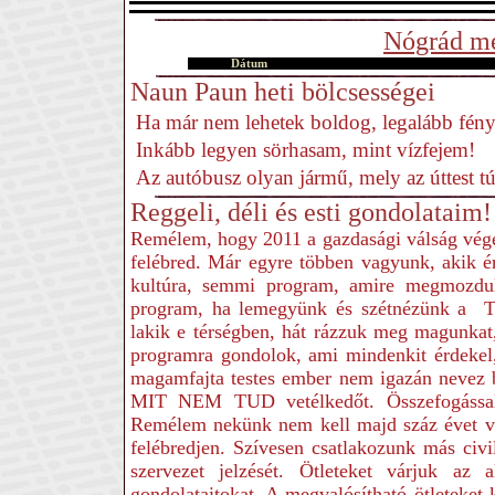
Nógrád me
Dátum
Naun Paun heti bölcsességei
Ha már nem lehetek boldog, legalább fény
Inkább legyen sörhasam, mint vízfejem!
Az autóbusz olyan jármű, mely az úttest t
Reggeli, déli és esti gondolataim!
Remélem, hogy 2011 a gazdasági válság vége
felébred. Már egyre többen vagyunk, akik é
kultúra, semmi program, amire megmozdul
program, ha lemegyünk és szétnézünk a T
lakik e térségben, hát rázzuk meg magunka
programra gondolok, ami mindenkit érdekel
magamfajta testes ember nem igazán nevez b
MIT NEM TUD vetélkedőt. Összefogással 
Remélem nekünk nem kell majd száz évet vá
felébredjen. Szívesen csatlakozunk más civ
szervezet jelzését. Ötleteket várjuk az a
gondolataitokat. A megvalósítható ötleteket