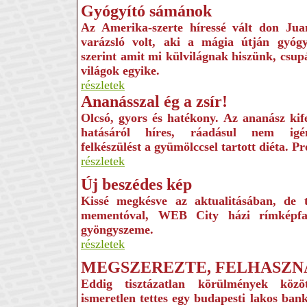
Gyógyító sámánok
Az Amerika-szerte híressé vált don Ju
varázsló volt, aki a mágia útján gyógyí
szerint amit mi külvilágnak hiszünk, csup
világok egyike.
részletek
Ananásszal ég a zsír!
Olcsó, gyors és hatékony. Az ananász kife
hatásáról híres, ráadásul nem igé
felkészülést a gyümölccsel tartott diéta. Pr
részletek
Új beszédes kép
Kissé megkésve az aktualitásában, de 
mementóval, WEB City házi rímképfa
gyöngyszeme.
részletek
MEGSZEREZTE, FELHASZN
Eddig tisztázatlan körülmények közö
ismeretlen tettes egy budapesti lakos ban