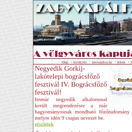
főlap
levelezés
bemutatkozás
linkek
f
Negyedik Gorkíj-
lakótelepi bográcsfőző
fesztivál IV. Bográcsfőző
fesztivál!
Immár negyedik alkalommal
került megrendezésre a már
hagyományosnak mondható főzőtudomány 
melyre idén 9 csapat nevezet be.
részletek