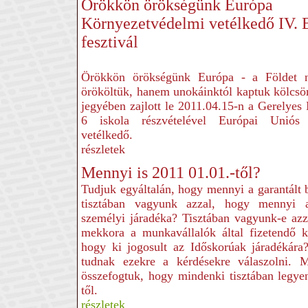
Örökkön örökségünk Európa
Környezetvédelmi vetélkedő IV. 
fesztivál
Örökkön örökségünk Európa - a Földet 
örököltük, hanem unokáinktól kaptuk kölcsö
jegyében zajlott le 2011.04.15-n a Gerelye
6 iskola részvételével Európai Uniós 
vetélkedő.
részletek
Mennyi is 2011 01.01.-től?
Tudjuk egyáltalán, hogy mennyi a garantál
tisztában vagyunk azzal, hogy mennyi 
személyi járadéka? Tisztában vagyunk-e azz
mekkora a munkavállalók által fizetendő k
hogy ki jogosult az Időskorúak járadékár
tudnak ezekre a kérdésekre válaszolni. 
összefogtuk, hogy mindenki tisztában legy
től.
részletek