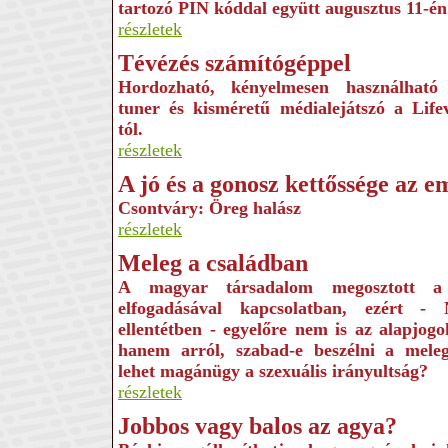
tartozó PIN kóddal együtt augusztus 11-én
részletek
Tévézés számítógéppel
Hordozható, kényelmesen használható
tuner és kisméretű médialejátszó a Life
tól.
részletek
A jó és a gonosz kettőssége az 
Csontváry: Öreg halász
részletek
Meleg a családban
A magyar társadalom megosztott a 
elfogadásával kapcsolatban, ezért - 
ellentétben - egyelőre nem is az alapjogok
hanem arról, szabad-e beszélni a mele
lehet magánügy a szexuális irányultság?
részletek
Jobbos vagy balos az agya?