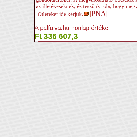
az illetékeseknek, és teszünk róla, hogy me
[
PNA
]
Ötleteket ide kérjük.
A palfalva.hu honlap értéke
Ft 336 607,3