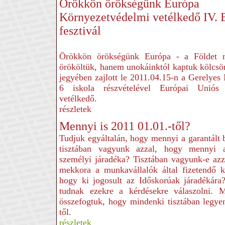
Örökkön örökségünk Európa
Környezetvédelmi vetélkedő IV. 
fesztivál
Örökkön örökségünk Európa - a Földet 
örököltük, hanem unokáinktól kaptuk kölcsö
jegyében zajlott le 2011.04.15-n a Gerelye
6 iskola részvételével Európai Uniós 
vetélkedő.
részletek
Mennyi is 2011 01.01.-től?
Tudjuk egyáltalán, hogy mennyi a garantál
tisztában vagyunk azzal, hogy mennyi 
személyi járadéka? Tisztában vagyunk-e azz
mekkora a munkavállalók által fizetendő k
hogy ki jogosult az Időskorúak járadékár
tudnak ezekre a kérdésekre válaszolni. 
összefogtuk, hogy mindenki tisztában legy
től.
részletek