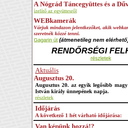
A Nógrád Táncegyüttes és a Dű
ízelítő az együttesről
WEBkamerák
Várjuk mindazon jelentkezőket, akik webkam
szeretnék közzé tenni.
(átmenetileg nem elérhető
Gagarin út
RENDŐRSÉGI FEL
részletek
Aktuális
Augusztus 20.
Augusztus 20. az egyik legősibb magy
István király ünnepének napja.
részletek
Időjárás
A következő 1 hét várható időjárása:
Van képünk hozzá!?