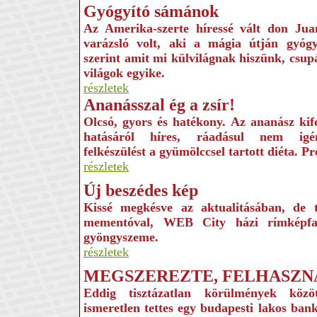
Gyógyító sámánok
Az Amerika-szerte híressé vált don Ju
varázsló volt, aki a mágia útján gyógyí
szerint amit mi külvilágnak hiszünk, csup
világok egyike.
részletek
Ananásszal ég a zsír!
Olcsó, gyors és hatékony. Az ananász kife
hatásáról híres, ráadásul nem igé
felkészülést a gyümölccsel tartott diéta. Pr
részletek
Új beszédes kép
Kissé megkésve az aktualitásában, de 
mementóval, WEB City házi rímképfa
gyöngyszeme.
részletek
MEGSZEREZTE, FELHASZN
Eddig tisztázatlan körülmények közö
ismeretlen tettes egy budapesti lakos ban