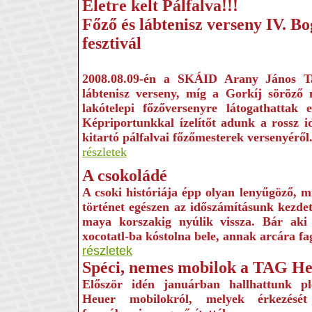
Életre kelt Pálfalva!!!
Főző és lábtenisz verseny IV. B
fesztivál
2008.08.09-én a SKÁID Arany János Ta
lábtenisz verseny, míg a Gorkíj söröző
lakótelepi főzőversenyre látogathattak 
Képriportunkkal ízelítőt adunk a rossz id
kitartó pálfalvai főzőmesterek versenyéről
részletek
A csokoládé
A csoki históriája épp olyan lenyűgöző, m
történet egészen az időszámításunk kezdete
maya korszakig nyúlik vissza. Bár aki
xocotatl-ba kóstolna bele, annak arcára fa
részletek
Spéci, nemes mobilok a TAG He
Először idén januárban hallhattunk 
Heuer mobilokról, melyek érkezését