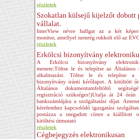
részletek
Szokatlan külsejű kijelzőt dobott 
vállalat.
InterView névre hallgat az a két képer
monitor, amellyel nemrég rukkolt elő az EV
részletek
Erkölcsi bizonyítvány elektroniku
A Erkölcsi bizonyítvány elektronik
menete:Töltse le és telepítse az Általános
alkalmazást. Töltse le és telepítse a 
bizonyítvány iránti kérőlapot. A kitöltött ű
Általános dokumentumfeltöltő segítség
regisztráció szükséges!)Utalja át 24 ór
bankszámlájára a szolgáltatási díjat. Amen
kérelemhez kapcsolódó igazgatási szolgálta
postázza a megadott címre a kiállított o
kitöltési útmutató
részletek
Cégbejegyzés elektronikusan