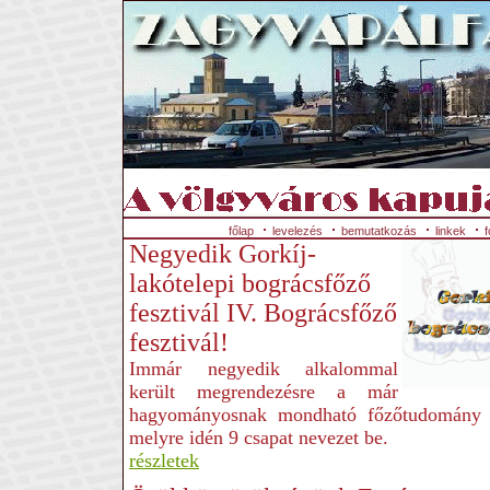
főlap
levelezés
bemutatkozás
linkek
f
Negyedik Gorkíj-
lakótelepi bográcsfőző
fesztivál IV. Bográcsfőző
fesztivál!
Immár negyedik alkalommal
került megrendezésre a már
hagyományosnak mondható főzőtudomány 
melyre idén 9 csapat nevezet be.
részletek