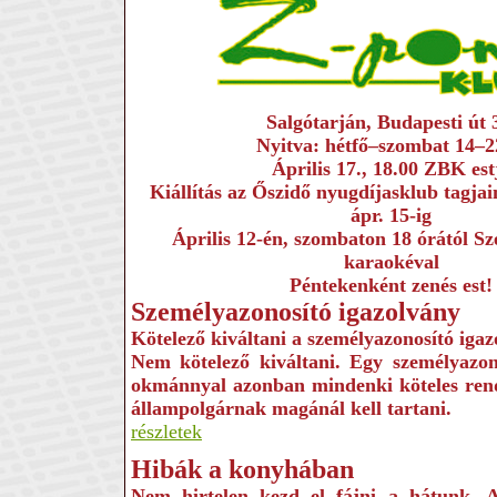
Salgótarján, Budapesti út 
Nyitva: hétfő–szombat 14–2
Április 17., 18.00 ZBK est
Kiállítás az Őszidő nyugdíjasklub tagjai
ápr. 15-ig
Április 12-én, szombaton 18 órától Sz
karaokéval
Péntekenként zenés est!
Személyazonosító igazolvány
Kötelező kiváltani a személyazonosító iga
Nem kötelező kiváltani. Egy személyazon
okmánnyal azonban mindenki köteles rende
állampolgárnak magánál kell tartani.
részletek
Hibák a konyhában
Nem hirtelen kezd el fájni a hátunk. A