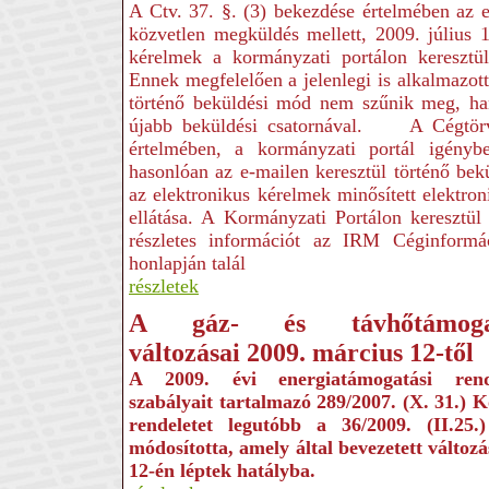
A Ctv. 37. §. (3) bekezdése értelmében az e
közvetlen megküldés mellett, 2009. július 1-
kérelmek a kormányzati portálon keresztül
Ennek megfelelően a jelenlegi is alkalmazott
történő beküldési mód nem szűnik meg, ha
újabb beküldési csatornával. A Cégtörv
értelmében, a kormányzati portál igénybe
hasonlóan az e-mailen keresztül történő bek
az elektronikus kérelmek minősített elektroni
ellátása. A Kormányzati Portálon keresztül t
részletes információt az IRM Céginformác
honlapján talál
részletek
A gáz- és távhőtámoga
változásai 2009
.
március 12-től
A 2009. évi energiatámogatási rend
szabályait tartalmazó 289/2007. (X. 31.) 
rendeletet legutóbb a 36/2009. (II.25
módosította, amely által bevezetett változ
12-én léptek hatályba.