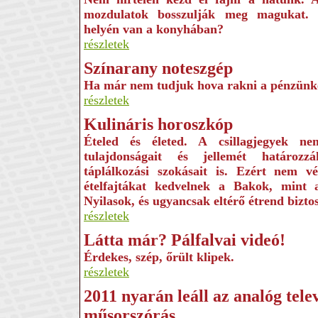
mozdulatok bosszulják meg magukat.
helyén van a konyhában?
részletek
Színarany noteszgép
Ha már nem tudjuk hova rakni a pénzünk
részletek
Kulináris horoszkóp
Ételed és életed. A csillagjegyek n
tulajdonságait és jellemét határo
táplálkozási szokásait is. Ezért nem v
ételfajtákat kedvelnek a Bakok, mint
Nyilasok, és ugyancsak eltérő étrend bizto
részletek
Látta már? Pálfalvai videó!
Érdekes, szép, őrült klipek.
részletek
2011 nyarán leáll az analóg telev
műsorszórás