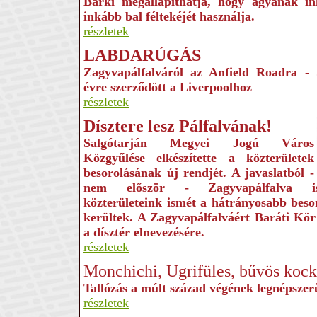
Bárki megállapíthatja, hogy agyának i
inkább bal féltekéjét használja.
részletek
LABDARÚGÁS
Zagyvapálfalváról az Anfield Roadra
- 
évre szerződött a Liverpoolhoz
részletek
Dísztere lesz Pálfalvának!
Salgótarján Megyei Jogú Város
Közgyűlése elkészítette a közterületek
besorolásának új rend­jét. A javaslatból -
nem először - Zagyvapálfalva i
közterületeink ismét a hátrányosabb beso
kerültek. A Zagyvapálfalváért Baráti Kör
a dísztér elnevezésére.
részletek
Monchichi, Ugrifüles, bűvös koc
Tallózás a múlt század végének legnépszer
részletek