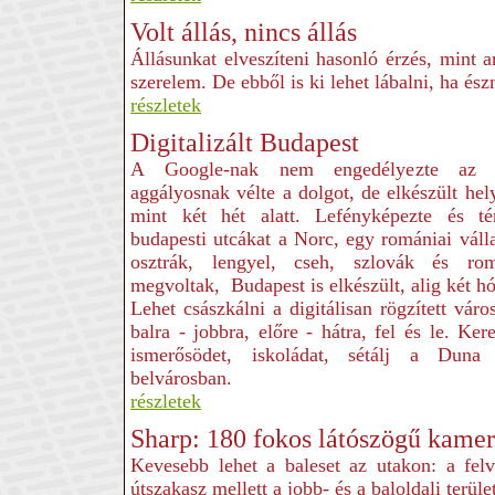
Volt állás, nincs állás
Állásunkat elveszíteni hasonló érzés, mint 
szerelem. De ebből is ki lehet lábalni, ha és
részletek
Digitalizált Budapest
A Google-nak nem engedélyezte az 
aggályosnak vélte a dolgot, de elkészült hel
mint két hét alatt. Lefényképezte és té
budapesti utcákat a Norc, egy romániai vál
osztrák, lengyel, cseh, szlovák és r
megvoltak, Budapest is elkészült, alig két hó
Lehet császkálni a digitálisan rögzített váro
balra - jobbra, előre - hátra, fel és le. Ke
ismerősödet, iskoládat, sétálj a Dun
belvárosban.
részletek
Sharp: 180 fokos látószögű kamer
Kevesebb lehet a baleset az utakon: a felv
útszakasz mellett a jobb- és a baloldali terület