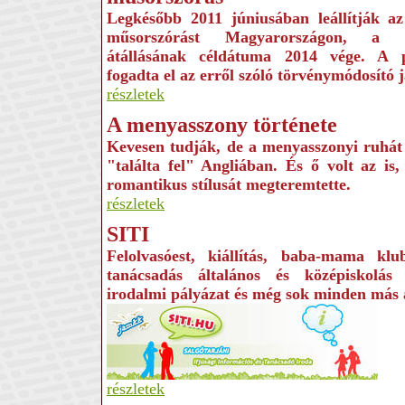
Legkésőbb 2011 júniusában leállítják az 
műsorszórást Magyarországon, a rá
átállásának céldátuma 2014 vége. A 
fogadta el az erről szóló törvénymódosító j
részletek
A menyasszony története
Kevesen tudják, de a menyasszonyi ruhát 
"találta fel" Angliában. És ő volt az is
romantikus stílusát megteremtette.
részletek
SITI
Felolvasóest, kiállítás, baba-mama klub
tanácsadás általános és középiskolás 
irodalmi pályázat és még sok minden más
részletek