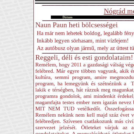
Nógrád me
Dátum
Naun Paun heti bölcsességei
Ha már nem lehetek boldog, legalább fény
Inkább legyen sörhasam, mint vízfejem!
Az autóbusz olyan jármű, mely az úttest t
Reggeli, déli és esti gondolataim!
Remélem, hogy 2011 a gazdasági válság vége
felébred. Már egyre többen vagyunk, akik é
kultúra, semmi program, amire megmozdul
program, ha lemegyünk és szétnézünk a T
lakik e térségben, hát rázzuk meg magunka
programra gondolok, ami mindenkit érdekel
magamfajta testes ember nem igazán nevez b
MIT NEM TUD vetélkedőt. Összefogással 
Remélem nekünk nem kell majd száz évet vá
felébredjen. Szívesen csatlakozunk más civ
szervezet jelzését. Ötleteket várjuk az a
gondolataitokat. A megvalósítható ötleteket