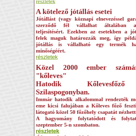
részletek
A kötelező jótállás esetei
Jótállást (vagy köznapi elnevezéssel gar
szerződő fél vállalhat általában a
teljesítésért. Ezekben az esetekben a jó
felek maguk határozzák meg, így péld
jótállás is vállalható egy termék has
minőségéért.
részletek
Közel 2000 ember számár
"kőleves"
Hatodik Kőlevesfőző 
Szilaspogonyban.
Immár hatodik alkalommal rendezték 
eme kicsi falujában a Kőleves főző feszt
látogató közel 50 főzőhely csapatát nézhet
A hagyomány folytatódott és folyta
szeptember 5-n szombaton.
részletek