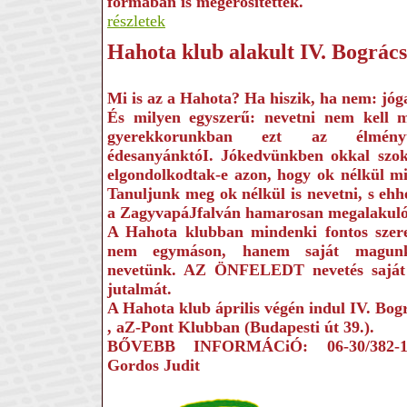
formában is megerősítették.
részletek
Hahota klub alakult IV. Bográcsf
Mi is az a Hahota? Ha hi­szik, ha nem: jóg
És milyen egyszerű: ne­vetni nem kell m
gyerekkorunkban ezt az élményt 
édesanyánktóI. Jókedvünk­ben okkal szok
elgondolkodtak-e azon, hogy ok nélkül mi
Tanuljunk meg ok nélkül is nevetni, s ehhe
a ZagyvapáJfalván hamarosan megalakuló
A Hahota klub­ban mindenki fontos szere
nem egymá­son, hanem saját magun
nevetünk. AZ ÖNFELEDT nevetés saját
jutalmát.
A Hahota klub április vé­gén indul IV. Bogr
, aZ-Pont Klubban (Buda­pesti út 39.).
BŐVEBB INFORMÁCiÓ: 06-30/382-14
Gordos Judit