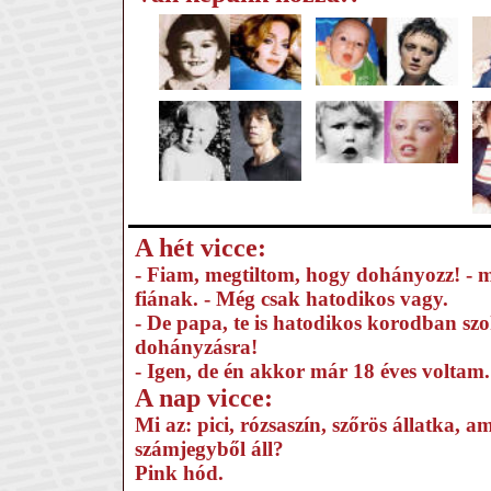
A hét vicce:
- Fiam, megtiltom, hogy dohányozz! - 
fiának. - Még csak hatodikos vagy.
- De papa, te is hatodikos korodban szo
dohányzásra!
- Igen, de én akkor már 18 éves voltam.
A nap vicce:
Mi az: pici, rózsaszín, szőrös állatka, a
számjegyből áll?
Pink hód.