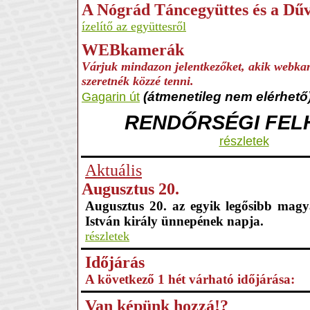
A Nógrád Táncegyüttes és a Dű
ízelítő az együttesről
WEBkamerák
Várjuk mindazon jelentkezőket, akik webkam
szeretnék közzé tenni.
(átmenetileg nem elérhető
Gagarin út
RENDŐRSÉGI FEL
részletek
Aktuális
Augusztus 20.
Augusztus 20. az egyik legősibb magy
István király ünnepének napja.
részletek
Időjárás
A következő 1 hét várható időjárása:
Van képünk hozzá!?