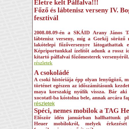
Életre kelt Pálfalva!!!
Főző és lábtenisz verseny IV. B
fesztivál
2008.08.09-én a SKÁID Arany János Ta
lábtenisz verseny, míg a Gorkíj söröző
lakótelepi főzőversenyre látogathattak 
Képriportunkkal ízelítőt adunk a rossz id
kitartó pálfalvai főzőmesterek versenyéről
részletek
A csokoládé
A csoki históriája épp olyan lenyűgöző, m
történet egészen az időszámításunk kezdete
maya korszakig nyúlik vissza. Bár aki
xocotatl-ba kóstolna bele, annak arcára fa
részletek
Spéci, nemes mobilok a TAG He
Először idén januárban hallhattunk 
Heuer mobilokról, melyek érkezését