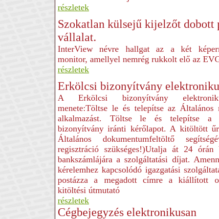
részletek
Szokatlan külsejű kijelzőt dobott 
vállalat.
InterView névre hallgat az a két képer
monitor, amellyel nemrég rukkolt elő az EV
részletek
Erkölcsi bizonyítvány elektroniku
A Erkölcsi bizonyítvány elektronik
menete:Töltse le és telepítse az Általános
alkalmazást. Töltse le és telepítse a 
bizonyítvány iránti kérőlapot. A kitöltött ű
Általános dokumentumfeltöltő segítség
regisztráció szükséges!)Utalja át 24 ór
bankszámlájára a szolgáltatási díjat. Amen
kérelemhez kapcsolódó igazgatási szolgálta
postázza a megadott címre a kiállított o
kitöltési útmutató
részletek
Cégbejegyzés elektronikusan