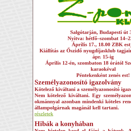
Salgótarján, Budapesti út 
Nyitva: hétfő–szombat 14–2
Április 17., 18.00 ZBK est
Kiállítás az Őszidő nyugdíjasklub tagjai
ápr. 15-ig
Április 12-én, szombaton 18 órától Sz
karaokéval
Péntekenként zenés est!
Személyazonosító igazolvány
Kötelező kiváltani a személyazonosító iga
Nem kötelező kiváltani. Egy személyazon
okmánnyal azonban mindenki köteles rende
állampolgárnak magánál kell tartani.
részletek
Hibák a konyhában
Nem hirtelen kezd el fájni a hátunk. A