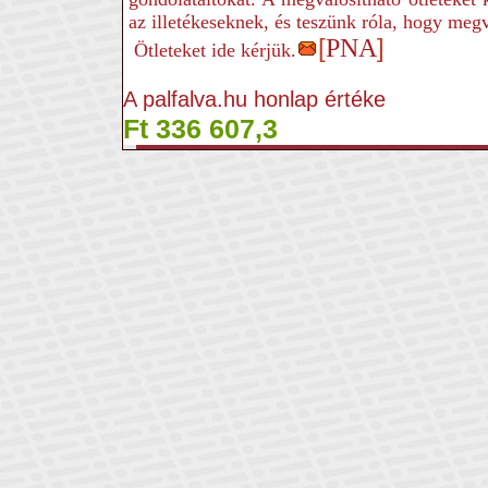
az illetékeseknek, és teszünk róla, hogy me
[
PNA
]
Ötleteket ide kérjük.
A palfalva.hu honlap értéke
Ft 336 607,3