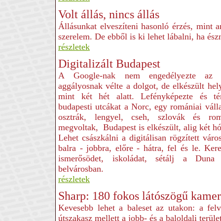
Volt állás, nincs állás
Állásunkat elveszíteni hasonló érzés, mint 
szerelem. De ebből is ki lehet lábalni, ha és
részletek
Digitalizált Budapest
A Google-nak nem engedélyezte az 
aggályosnak vélte a dolgot, de elkészült hel
mint két hét alatt. Lefényképezte és té
budapesti utcákat a Norc, egy romániai vál
osztrák, lengyel, cseh, szlovák és r
megvoltak, Budapest is elkészült, alig két hó
Lehet császkálni a digitálisan rögzített váro
balra - jobbra, előre - hátra, fel és le. Ke
ismerősödet, iskoládat, sétálj a Dun
belvárosban.
részletek
Sharp: 180 fokos látószögű kamer
Kevesebb lehet a baleset az utakon: a felv
útszakasz mellett a jobb- és a baloldali terület