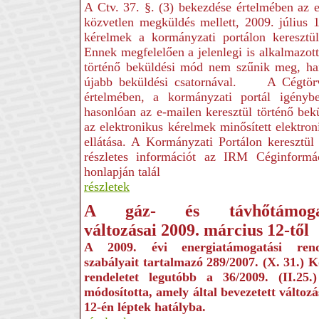
A Ctv. 37. §. (3) bekezdése értelmében az e
közvetlen megküldés mellett, 2009. július 1-
kérelmek a kormányzati portálon keresztül
Ennek megfelelően a jelenlegi is alkalmazott
történő beküldési mód nem szűnik meg, ha
újabb beküldési csatornával. A Cégtörv
értelmében, a kormányzati portál igénybe
hasonlóan az e-mailen keresztül történő bek
az elektronikus kérelmek minősített elektroni
ellátása. A Kormányzati Portálon keresztül t
részletes információt az IRM Céginformác
honlapján talál
részletek
A gáz- és távhőtámoga
változásai 2009
.
március 12-től
A 2009. évi energiatámogatási rend
szabályait tartalmazó 289/2007. (X. 31.) 
rendeletet legutóbb a 36/2009. (II.25
módosította, amely által bevezetett változ
12-én léptek hatályba.