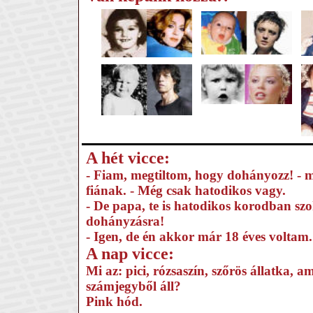
A hét vicce:
- Fiam, megtiltom, hogy dohányozz! - 
fiának. - Még csak hatodikos vagy.
- De papa, te is hatodikos korodban szo
dohányzásra!
- Igen, de én akkor már 18 éves voltam.
A nap vicce:
Mi az: pici, rózsaszín, szőrös állatka, a
számjegyből áll?
Pink hód.