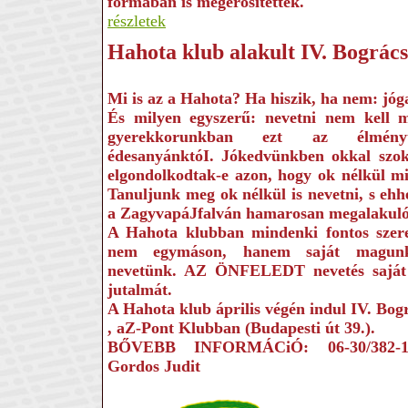
formában is megerősítették.
részletek
Hahota klub alakult IV. Bográcsf
Mi is az a Hahota? Ha hi­szik, ha nem: jóg
És milyen egyszerű: ne­vetni nem kell m
gyerekkorunkban ezt az élményt 
édesanyánktóI. Jókedvünk­ben okkal szok
elgondolkodtak-e azon, hogy ok nélkül mi
Tanuljunk meg ok nélkül is nevetni, s ehhe
a ZagyvapáJfalván hamarosan megalakuló
A Hahota klub­ban mindenki fontos szere
nem egymá­son, hanem saját magun
nevetünk. AZ ÖNFELEDT nevetés saját
jutalmát.
A Hahota klub április vé­gén indul IV. Bogr
, aZ-Pont Klubban (Buda­pesti út 39.).
BŐVEBB INFORMÁCiÓ: 06-30/382-14
Gordos Judit