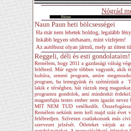
Nógrád me
Dátum
Naun Paun heti bölcsességei
Ha már nem lehetek boldog, legalább fény
Inkább legyen sörhasam, mint vízfejem!
Az autóbusz olyan jármű, mely az úttest t
Reggeli, déli és esti gondolataim!
Remélem, hogy 2011 a gazdasági válság vége
felébred. Már egyre többen vagyunk, akik é
kultúra, semmi program, amire megmozdul
program, ha lemegyünk és szétnézünk a T
lakik e térségben, hát rázzuk meg magunka
programra gondolok, ami mindenkit érdekel
magamfajta testes ember nem igazán nevez b
MIT NEM TUD vetélkedőt. Összefogással 
Remélem nekünk nem kell majd száz évet vá
felébredjen. Szívesen csatlakozunk más civ
szervezet jelzését. Ötleteket várjuk az a
gondolataitokat. A megvalósítható ötleteket