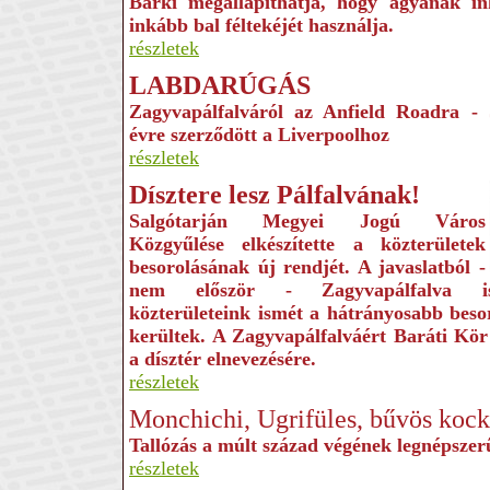
Bárki megállapíthatja, hogy agyának i
inkább bal féltekéjét használja.
részletek
LABDARÚGÁS
Zagyvapálfalváról az Anfield Roadra
- 
évre szerződött a Liverpoolhoz
részletek
Dísztere lesz Pálfalvának!
Salgótarján Megyei Jogú Város
Közgyűlése elkészítette a közterületek
besorolásának új rend­jét. A javaslatból -
nem először - Zagyvapálfalva i
közterületeink ismét a hátrányosabb beso
kerültek. A Zagyvapálfalváért Baráti Kör
a dísztér elnevezésére.
részletek
Monchichi, Ugrifüles, bűvös koc
Tallózás a múlt század végének legnépszer
részletek