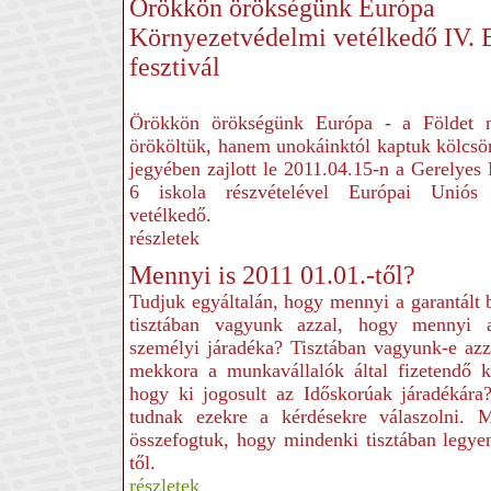
Örökkön örökségünk Európa
Környezetvédelmi vetélkedő IV. 
fesztivál
Örökkön örökségünk Európa - a Földet 
örököltük, hanem unokáinktól kaptuk kölcsö
jegyében zajlott le 2011.04.15-n a Gerelye
6 iskola részvételével Európai Uniós 
vetélkedő.
részletek
Mennyi is 2011 01.01.-től?
Tudjuk egyáltalán, hogy mennyi a garantál
tisztában vagyunk azzal, hogy mennyi 
személyi járadéka? Tisztában vagyunk-e azz
mekkora a munkavállalók által fizetendő k
hogy ki jogosult az Időskorúak járadékár
tudnak ezekre a kérdésekre válaszolni. 
összefogtuk, hogy mindenki tisztában legy
től.
részletek