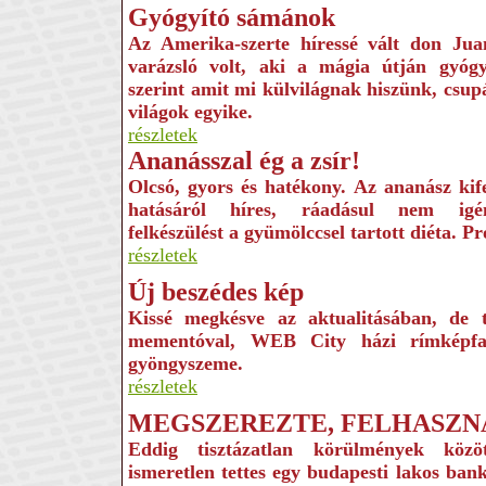
Gyógyító sámánok
Az Amerika-szerte híressé vált don Ju
varázsló volt, aki a mágia útján gyógyí
szerint amit mi külvilágnak hiszünk, csup
világok egyike.
részletek
Ananásszal ég a zsír!
Olcsó, gyors és hatékony. Az ananász kife
hatásáról híres, ráadásul nem igé
felkészülést a gyümölccsel tartott diéta. Pr
részletek
Új beszédes kép
Kissé megkésve az aktualitásában, de 
mementóval, WEB City házi rímképfa
gyöngyszeme.
részletek
MEGSZEREZTE, FELHASZN
Eddig tisztázatlan körülmények közö
ismeretlen tettes egy budapesti lakos ban