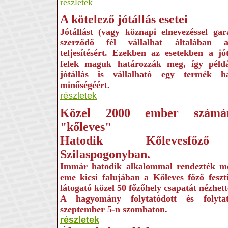
részletek
A kötelező jótállás esetei
Jótállást (vagy köznapi elnevezéssel gar
szerződő fél vállalhat általában a
teljesítésért. Ezekben az esetekben a jó
felek maguk határozzák meg, így péld
jótállás is vállalható egy termék has
minőségéért.
részletek
Közel 2000 ember számár
"kőleves"
Hatodik Kőlevesfőző 
Szilaspogonyban.
Immár hatodik alkalommal rendezték 
eme kicsi falujában a Kőleves főző feszt
látogató közel 50 főzőhely csapatát nézhet
A hagyomány folytatódott és folyta
szeptember 5-n szombaton.
részletek