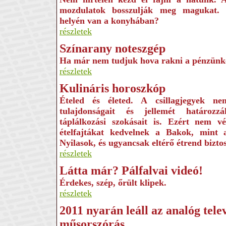
mozdulatok bosszulják meg magukat.
helyén van a konyhában?
részletek
Színarany noteszgép
Ha már nem tudjuk hova rakni a pénzünk
részletek
Kulináris horoszkóp
Ételed és életed. A csillagjegyek n
tulajdonságait és jellemét határo
táplálkozási szokásait is. Ezért nem v
ételfajtákat kedvelnek a Bakok, mint
Nyilasok, és ugyancsak eltérő étrend bizto
részletek
Látta már? Pálfalvai videó!
Érdekes, szép, őrült klipek.
részletek
2011 nyarán leáll az analóg telev
műsorszórás