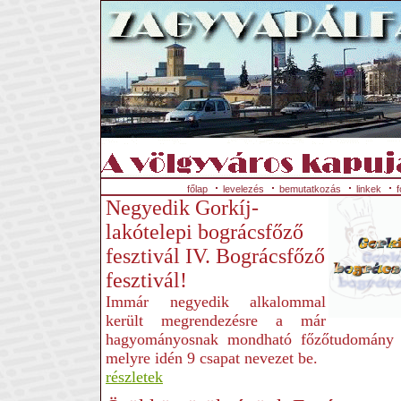
főlap
levelezés
bemutatkozás
linkek
f
Negyedik Gorkíj-
lakótelepi bográcsfőző
fesztivál IV. Bográcsfőző
fesztivál!
Immár negyedik alkalommal
került megrendezésre a már
hagyományosnak mondható főzőtudomány 
melyre idén 9 csapat nevezet be.
részletek