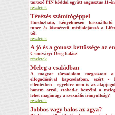
tartozó PIN kóddal együtt augusztus 11-én
részletek
Tévézés számítógéppel
Hordozható, kényelmesen használható
tuner és kisméretű médialejátszó a Life
tól.
részletek
A jó és a gonosz kettőssége az 
Csontváry: Öreg halász
részletek
Meleg a családban
A magyar társadalom megosztott a 
elfogadásával kapcsolatban, ezért - 
ellentétben - egyelőre nem is az alapjogok
hanem arról, szabad-e beszélni a mele
lehet magánügy a szexuális irányultság?
részletek
Jobbos vagy balos az agya?