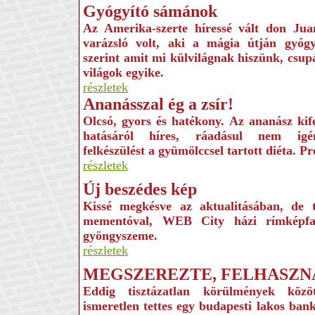
Gyógyító sámánok
Az Amerika-szerte híressé vált don Ju
varázsló volt, aki a mágia útján gyógyí
szerint amit mi külvilágnak hiszünk, csup
világok egyike.
részletek
Ananásszal ég a zsír!
Olcsó, gyors és hatékony. Az ananász kife
hatásáról híres, ráadásul nem igé
felkészülést a gyümölccsel tartott diéta. Pr
részletek
Új beszédes kép
Kissé megkésve az aktualitásában, de 
mementóval, WEB City házi rímképfa
gyöngyszeme.
részletek
MEGSZEREZTE, FELHASZN
Eddig tisztázatlan körülmények közö
ismeretlen tettes egy budapesti lakos ban