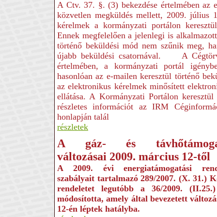
A Ctv. 37. §. (3) bekezdése értelmében az e
közvetlen megküldés mellett, 2009. július 1-
kérelmek a kormányzati portálon keresztül
Ennek megfelelően a jelenlegi is alkalmazott
történő beküldési mód nem szűnik meg, ha
újabb beküldési csatornával. A Cégtörv
értelmében, a kormányzati portál igénybe
hasonlóan az e-mailen keresztül történő bek
az elektronikus kérelmek minősített elektroni
ellátása. A Kormányzati Portálon keresztül t
részletes információt az IRM Céginformác
honlapján talál
részletek
A gáz- és távhőtámoga
változásai 2009
.
március 12-től
A 2009. évi energiatámogatási rend
szabályait tartalmazó 289/2007. (X. 31.) 
rendeletet legutóbb a 36/2009. (II.25
módosította, amely által bevezetett változ
12-én léptek hatályba.