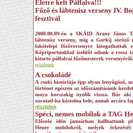
Életre kelt Pálfalva!!!
Főző és lábtenisz verseny IV. B
fesztivál
2008.08.09-én a SKÁID Arany János Ta
lábtenisz verseny, míg a Gorkíj söröző
lakótelepi főzőversenyre látogathattak 
Képriportunkkal ízelítőt adunk a rossz id
kitartó pálfalvai főzőmesterek versenyéről
részletek
A csokoládé
A csoki históriája épp olyan lenyűgöző, m
történet egészen az időszámításunk kezdete
maya korszakig nyúlik vissza. Bár aki
xocotatl-ba kóstolna bele, annak arcára fa
részletek
Spéci, nemes mobilok a TAG He
Először idén januárban hallhattunk 
Heuer mobilokról, melyek érkezését