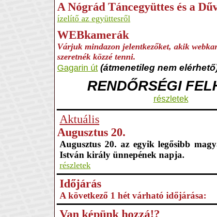
A Nógrád Táncegyüttes és a Dű
ízelítő az együttesről
WEBkamerák
Várjuk mindazon jelentkezőket, akik webkam
szeretnék közzé tenni.
(átmenetileg nem elérhető
Gagarin út
RENDŐRSÉGI FEL
részletek
Aktuális
Augusztus 20.
Augusztus 20. az egyik legősibb magy
István király ünnepének napja.
részletek
Időjárás
A következő 1 hét várható időjárása:
Van képünk hozzá!?