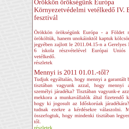
Örökkön örökségünk Európa
Környezetvédelmi vetélkedő IV. 
fesztivál
Örökkön örökségünk Európa - a Földet 
örököltük, hanem unokáinktól kaptuk kölcsö
jegyében zajlott le 2011.04.15-n a Gerelye
6 iskola részvételével Európai Uniós 
vetélkedő.
részletek
Mennyi is 2011 01.01.-től?
Tudjuk egyáltalán, hogy mennyi a garantál
tisztában vagyunk azzal, hogy mennyi 
személyi járadéka? Tisztában vagyunk-e azz
mekkora a munkavállalók által fizetendő k
hogy ki jogosult az Időskorúak járadékár
tudnak ezekre a kérdésekre válaszolni. 
összefogtuk, hogy mindenki tisztában legy
től.
részletek