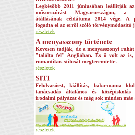
Legkésőbb 2011 júniusában leállítják az 
műsorszórást Magyarországon, a rá
átállásának céldátuma 2014 vége. A 
fogadta el az erről szóló törvénymódosító j
részletek
A menyasszony története
Kevesen tudják, de a menyasszonyi ruhát 
"találta fel" Angliában. És ő volt az is
romantikus stílusát megteremtette.
részletek
SITI
Felolvasóest, kiállítás, baba-mama klub
tanácsadás általános és középiskolás 
irodalmi pályázat és még sok minden más
részletek