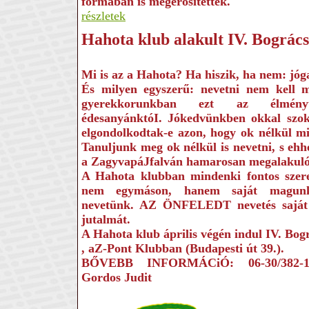
formában is megerősítették.
részletek
Hahota klub alakult IV. Bográcsf
Mi is az a Hahota? Ha hi­szik, ha nem: jóg
És milyen egyszerű: ne­vetni nem kell m
gyerekkorunkban ezt az élményt 
édesanyánktóI. Jókedvünk­ben okkal szok
elgondolkodtak-e azon, hogy ok nélkül mi
Tanuljunk meg ok nélkül is nevetni, s ehhe
a ZagyvapáJfalván hamarosan megalakuló
A Hahota klub­ban mindenki fontos szere
nem egymá­son, hanem saját magun
nevetünk. AZ ÖNFELEDT nevetés saját
jutalmát.
A Hahota klub április vé­gén indul IV. Bogr
, aZ-Pont Klubban (Buda­pesti út 39.).
BŐVEBB INFORMÁCiÓ: 06-30/382-14
Gordos Judit