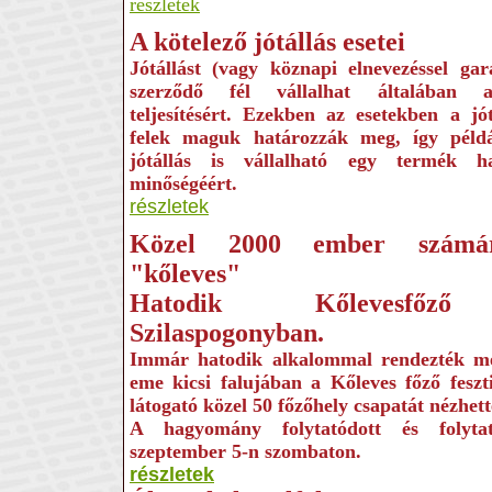
részletek
A kötelező jótállás esetei
Jótállást (vagy köznapi elnevezéssel gar
szerződő fél vállalhat általában a
teljesítésért. Ezekben az esetekben a jó
felek maguk határozzák meg, így péld
jótállás is vállalható egy termék has
minőségéért.
részletek
Közel 2000 ember számár
"kőleves"
Hatodik Kőlevesfőző 
Szilaspogonyban.
Immár hatodik alkalommal rendezték 
eme kicsi falujában a Kőleves főző feszt
látogató közel 50 főzőhely csapatát nézhet
A hagyomány folytatódott és folyta
szeptember 5-n szombaton.
részletek