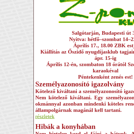
Salgótarján, Budapesti út 
Nyitva: hétfő–szombat 14–2
Április 17., 18.00 ZBK est
Kiállítás az Őszidő nyugdíjasklub tagjai
ápr. 15-ig
Április 12-én, szombaton 18 órától Sz
karaokéval
Péntekenként zenés est!
Személyazonosító igazolvány
Kötelező kiváltani a személyazonosító iga
Nem kötelező kiváltani. Egy személyazon
okmánnyal azonban mindenki köteles rende
állampolgárnak magánál kell tartani.
részletek
Hibák a konyhában
Nem hirtelen kezd el fájni a hátunk. A