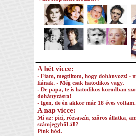
A hét vicce:
- Fiam, megtiltom, hogy dohányozz! - 
fiának. - Még csak hatodikos vagy.
- De papa, te is hatodikos korodban szo
dohányzásra!
- Igen, de én akkor már 18 éves voltam.
A nap vicce:
Mi az: pici, rózsaszín, szőrös állatka, a
számjegyből áll?
Pink hód.