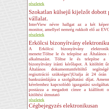
részletek
Szokatlan külsejű kijelzőt dobott 
vállalat.
InterView névre hallgat az a két képer
monitor, amellyel nemrég rukkolt elő az EV
részletek
Erkölcsi bizonyítvány elektroniku
A Erkölcsi bizonyítvány elektronik
menete:Töltse le és telepítse az Általános
alkalmazást. Töltse le és telepítse a 
bizonyítvány iránti kérőlapot. A kitöltött ű
Általános dokumentumfeltöltő segítség
regisztráció szükséges!)Utalja át 24 ór
bankszámlájára a szolgáltatási díjat. Amen
kérelemhez kapcsolódó igazgatási szolgálta
postázza a megadott címre a kiállított o
kitöltési útmutató
részletek
Cégbejegyzés elektronikusan