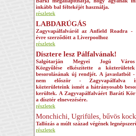
Bárki megállapíthatja, hogy agyának i
inkább bal féltekéjét használja.
részletek
LABDARÚGÁS
Zagyvapálfalváról az Anfield Roadra
- 
évre szerződött a Liverpoolhoz
részletek
Dísztere lesz Pálfalvának!
Salgótarján Megyei Jogú Város
Közgyűlése elkészítette a közterületek
besorolásának új rend­jét. A javaslatból -
nem először - Zagyvapálfalva i
közterületeink ismét a hátrányosabb beso
kerültek. A Zagyvapálfalváért Baráti Kör
a dísztér elnevezésére.
részletek
Monchichi, Ugrifüles, bűvös koc
Tallózás a múlt század végének legnépszer
részletek