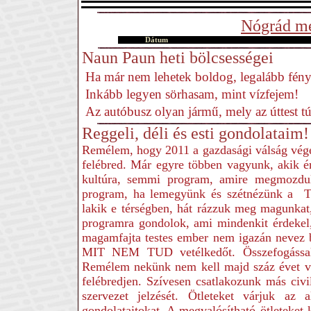
Nógrád me
Dátum
Naun Paun heti bölcsességei
Ha már nem lehetek boldog, legalább fény
Inkább legyen sörhasam, mint vízfejem!
Az autóbusz olyan jármű, mely az úttest t
Reggeli, déli és esti gondolataim!
Remélem, hogy 2011 a gazdasági válság vége
felébred. Már egyre többen vagyunk, akik é
kultúra, semmi program, amire megmozdul
program, ha lemegyünk és szétnézünk a T
lakik e térségben, hát rázzuk meg magunka
programra gondolok, ami mindenkit érdekel
magamfajta testes ember nem igazán nevez b
MIT NEM TUD vetélkedőt. Összefogással 
Remélem nekünk nem kell majd száz évet vá
felébredjen. Szívesen csatlakozunk más civ
szervezet jelzését. Ötleteket várjuk az a
gondolataitokat. A megvalósítható ötleteket