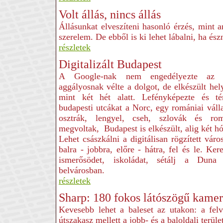
Volt állás, nincs állás
Állásunkat elveszíteni hasonló érzés, mint 
szerelem. De ebből is ki lehet lábalni, ha és
részletek
Digitalizált Budapest
A Google-nak nem engedélyezte az 
aggályosnak vélte a dolgot, de elkészült hel
mint két hét alatt. Lefényképezte és té
budapesti utcákat a Norc, egy romániai vál
osztrák, lengyel, cseh, szlovák és r
megvoltak, Budapest is elkészült, alig két hó
Lehet császkálni a digitálisan rögzített váro
balra - jobbra, előre - hátra, fel és le. Ke
ismerősödet, iskoládat, sétálj a Dun
belvárosban.
részletek
Sharp: 180 fokos látószögű kamer
Kevesebb lehet a baleset az utakon: a felv
útszakasz mellett a jobb- és a baloldali terület