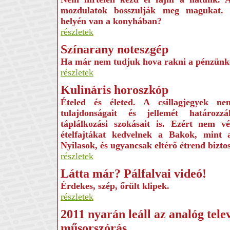
mozdulatok bosszulják meg magukat.
helyén van a konyhában?
részletek
Színarany noteszgép
Ha már nem tudjuk hova rakni a pénzünk
részletek
Kulináris horoszkóp
Ételed és életed. A csillagjegyek n
tulajdonságait és jellemét határo
táplálkozási szokásait is. Ezért nem v
ételfajtákat kedvelnek a Bakok, mint
Nyilasok, és ugyancsak eltérő étrend bizto
részletek
Látta már? Pálfalvai videó!
Érdekes, szép, őrült klipek.
részletek
2011 nyarán leáll az analóg telev
műsorszórás