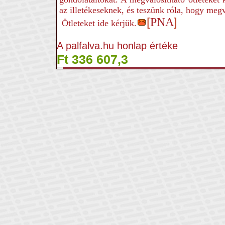
az illetékeseknek, és teszünk róla, hogy me
[
PNA
]
Ötleteket ide kérjük.
A palfalva.hu honlap értéke
Ft 336 607,3