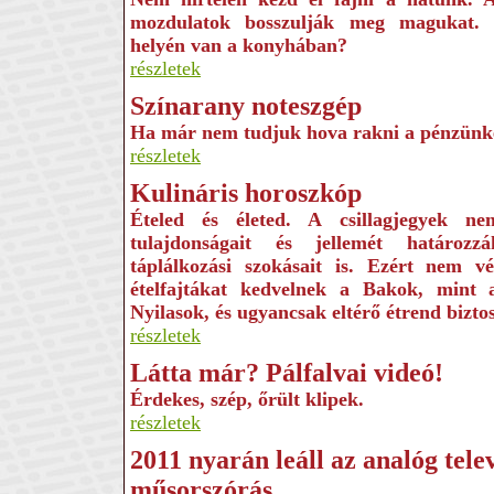
mozdulatok bosszulják meg magukat.
helyén van a konyhában?
részletek
Színarany noteszgép
Ha már nem tudjuk hova rakni a pénzünk
részletek
Kulináris horoszkóp
Ételed és életed. A csillagjegyek n
tulajdonságait és jellemét határo
táplálkozási szokásait is. Ezért nem v
ételfajtákat kedvelnek a Bakok, mint
Nyilasok, és ugyancsak eltérő étrend bizto
részletek
Látta már? Pálfalvai videó!
Érdekes, szép, őrült klipek.
részletek
2011 nyarán leáll az analóg telev
műsorszórás