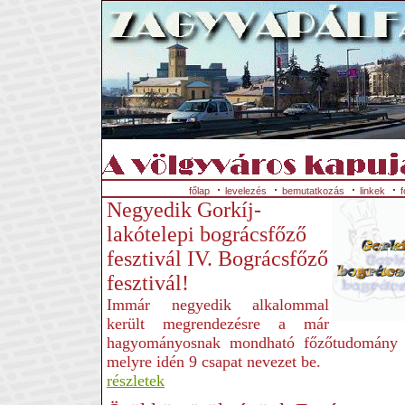
főlap
levelezés
bemutatkozás
linkek
f
Negyedik Gorkíj-
lakótelepi bográcsfőző
fesztivál IV. Bográcsfőző
fesztivál!
Immár negyedik alkalommal
került megrendezésre a már
hagyományosnak mondható főzőtudomány 
melyre idén 9 csapat nevezet be.
részletek