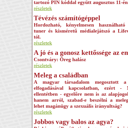
tartozó PIN kóddal együtt augusztus 11-én
részletek
Tévézés számítógéppel
Hordozható, kényelmesen használható
tuner és kisméretű médialejátszó a Life
tól.
részletek
A jó és a gonosz kettőssége az 
Csontváry: Öreg halász
részletek
Meleg a családban
A magyar társadalom megosztott a 
elfogadásával kapcsolatban, ezért - 
ellentétben - egyelőre nem is az alapjogok
hanem arról, szabad-e beszélni a mele
lehet magánügy a szexuális irányultság?
részletek
Jobbos vagy balos az agya?