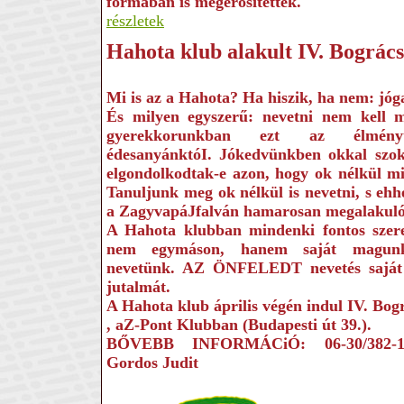
formában is megerősítették.
részletek
Hahota klub alakult IV. Bográcsf
Mi is az a Hahota? Ha hi­szik, ha nem: jóg
És milyen egyszerű: ne­vetni nem kell m
gyerekkorunkban ezt az élményt 
édesanyánktóI. Jókedvünk­ben okkal szok
elgondolkodtak-e azon, hogy ok nélkül mi
Tanuljunk meg ok nélkül is nevetni, s ehhe
a ZagyvapáJfalván hamarosan megalakuló
A Hahota klub­ban mindenki fontos szere
nem egymá­son, hanem saját magun
nevetünk. AZ ÖNFELEDT nevetés saját
jutalmát.
A Hahota klub április vé­gén indul IV. Bogr
, aZ-Pont Klubban (Buda­pesti út 39.).
BŐVEBB INFORMÁCiÓ: 06-30/382-14
Gordos Judit