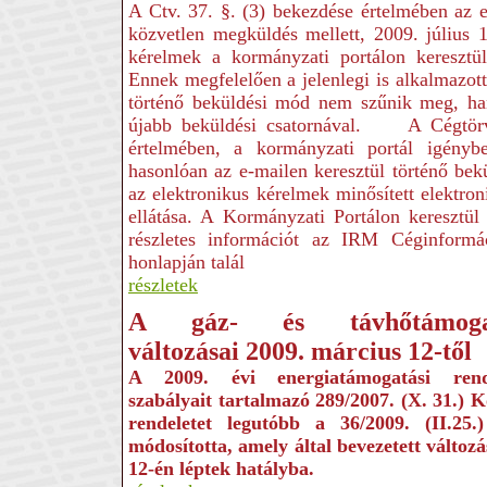
A Ctv. 37. §. (3) bekezdése értelmében az e
közvetlen megküldés mellett, 2009. július 1-
kérelmek a kormányzati portálon keresztül
Ennek megfelelően a jelenlegi is alkalmazott
történő beküldési mód nem szűnik meg, ha
újabb beküldési csatornával. A Cégtörv
értelmében, a kormányzati portál igénybe
hasonlóan az e-mailen keresztül történő bek
az elektronikus kérelmek minősített elektroni
ellátása. A Kormányzati Portálon keresztül t
részletes információt az IRM Céginformác
honlapján talál
részletek
A gáz- és távhőtámoga
változásai 2009
.
március 12-től
A 2009. évi energiatámogatási rend
szabályait tartalmazó 289/2007. (X. 31.) 
rendeletet legutóbb a 36/2009. (II.25
módosította, amely által bevezetett változ
12-én léptek hatályba.