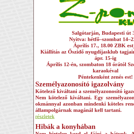
Salgótarján, Budapesti út 
Nyitva: hétfő–szombat 14–2
Április 17., 18.00 ZBK est
Kiállítás az Őszidő nyugdíjasklub tagjai
ápr. 15-ig
Április 12-én, szombaton 18 órától Sz
karaokéval
Péntekenként zenés est!
Személyazonosító igazolvány
Kötelező kiváltani a személyazonosító iga
Nem kötelező kiváltani. Egy személyazon
okmánnyal azonban mindenki köteles rende
állampolgárnak magánál kell tartani.
részletek
Hibák a konyhában
Nem hirtelen kezd el fájni a hátunk. A