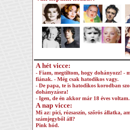
A hét vicce:
- Fiam, megtiltom, hogy dohányozz! - 
fiának. - Még csak hatodikos vagy.
- De papa, te is hatodikos korodban szo
dohányzásra!
- Igen, de én akkor már 18 éves voltam.
A nap vicce:
Mi az: pici, rózsaszín, szőrös állatka, a
számjegyből áll?
Pink hód.