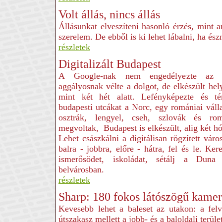
Volt állás, nincs állás
Állásunkat elveszíteni hasonló érzés, mint 
szerelem. De ebből is ki lehet lábalni, ha és
részletek
Digitalizált Budapest
A Google-nak nem engedélyezte az 
aggályosnak vélte a dolgot, de elkészült hel
mint két hét alatt. Lefényképezte és té
budapesti utcákat a Norc, egy romániai vál
osztrák, lengyel, cseh, szlovák és r
megvoltak, Budapest is elkészült, alig két hó
Lehet császkálni a digitálisan rögzített váro
balra - jobbra, előre - hátra, fel és le. Ke
ismerősödet, iskoládat, sétálj a Dun
belvárosban.
részletek
Sharp: 180 fokos látószögű kamer
Kevesebb lehet a baleset az utakon: a felv
útszakasz mellett a jobb- és a baloldali terület