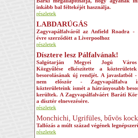
Bárki megállapíthatja, hogy agyának i
inkább bal féltekéjét használja.
részletek
LABDARÚGÁS
Zagyvapálfalváról az Anfield Roadra
- 
évre szerződött a Liverpoolhoz
részletek
Dísztere lesz Pálfalvának!
Salgótarján Megyei Jogú Város
Közgyűlése elkészítette a közterületek
besorolásának új rend­jét. A javaslatból -
nem először - Zagyvapálfalva i
közterületeink ismét a hátrányosabb beso
kerültek. A Zagyvapálfalváért Baráti Kör
a dísztér elnevezésére.
részletek
Monchichi, Ugrifüles, bűvös koc
Tallózás a múlt század végének legnépszer
részletek