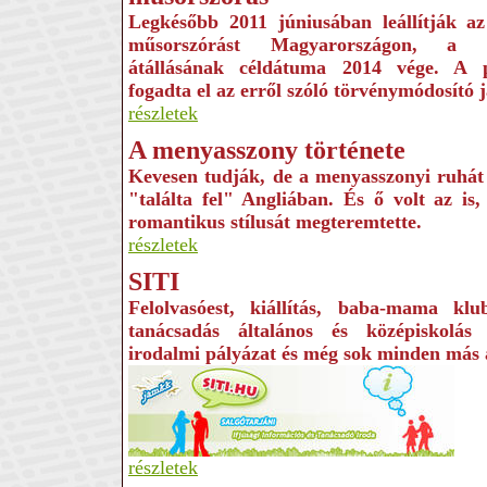
Legkésőbb 2011 júniusában leállítják az 
műsorszórást Magyarországon, a rá
átállásának céldátuma 2014 vége. A 
fogadta el az erről szóló törvénymódosító j
részletek
A menyasszony története
Kevesen tudják, de a menyasszonyi ruhát 
"találta fel" Angliában. És ő volt az is
romantikus stílusát megteremtette.
részletek
SITI
Felolvasóest, kiállítás, baba-mama klub
tanácsadás általános és középiskolás 
irodalmi pályázat és még sok minden más
részletek