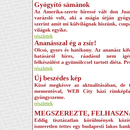
Gyógyító sámánok
Az Amerika-szerte híressé vált don Ju
varázsló volt, aki a mágia útján gyógyí
szerint amit mi külvilágnak hiszünk, csup
világok egyike.
részletek
Ananásszal ég a zsír!
Olcsó, gyors és hatékony. Az ananász kife
hatásáról híres, ráadásul nem igé
felkészülést a gyümölccsel tartott diéta. Pr
részletek
Új beszédes kép
Kissé megkésve az aktualitásában, de 
mementóval, WEB City házi rímképfa
gyöngyszeme.
részletek
MEGSZEREZTE, FELHASZN
Eddig tisztázatlan körülmények közö
ismeretlen tettes egy budapesti lakos ban