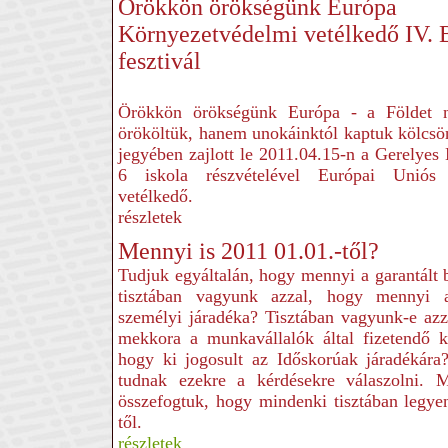
Örökkön örökségünk Európa
Környezetvédelmi vetélkedő IV. 
fesztivál
Örökkön örökségünk Európa - a Földet 
örököltük, hanem unokáinktól kaptuk kölcsö
jegyében zajlott le 2011.04.15-n a Gerelye
6 iskola részvételével Európai Uniós 
vetélkedő.
részletek
Mennyi is 2011 01.01.-től?
Tudjuk egyáltalán, hogy mennyi a garantál
tisztában vagyunk azzal, hogy mennyi 
személyi járadéka? Tisztában vagyunk-e azz
mekkora a munkavállalók által fizetendő k
hogy ki jogosult az Időskorúak járadékár
tudnak ezekre a kérdésekre válaszolni. 
összefogtuk, hogy mindenki tisztában legy
től.
részletek