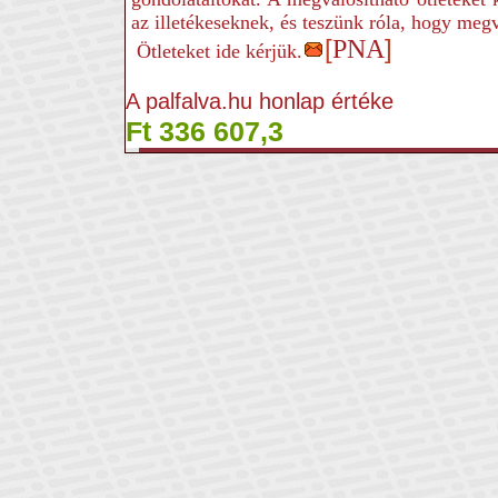
az illetékeseknek, és teszünk róla, hogy me
[
PNA
]
Ötleteket ide kérjük.
A palfalva.hu honlap értéke
Ft 336 607,3