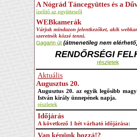
A Nógrád Táncegyüttes és a Dű
ízelítő az együttesről
WEBkamerák
Várjuk mindazon jelentkezőket, akik webkam
szeretnék közzé tenni.
(átmenetileg nem elérhető
Gagarin út
RENDŐRSÉGI FEL
részletek
Aktuális
Augusztus 20.
Augusztus 20. az egyik legősibb magy
István király ünnepének napja.
részletek
Időjárás
A következő 1 hét várható időjárása:
Van képünk hozzá!?