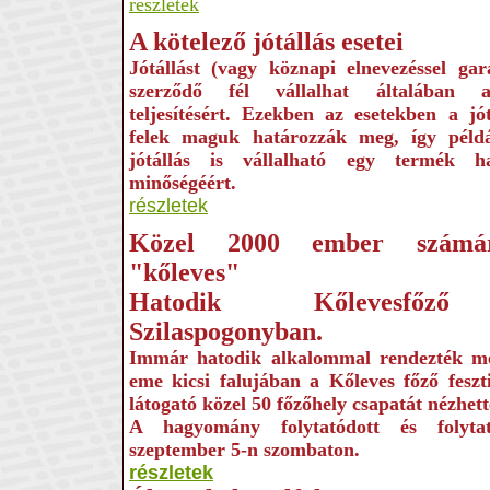
részletek
A kötelező jótállás esetei
Jótállást (vagy köznapi elnevezéssel gar
szerződő fél vállalhat általában a
teljesítésért. Ezekben az esetekben a jó
felek maguk határozzák meg, így péld
jótállás is vállalható egy termék has
minőségéért.
részletek
Közel 2000 ember számár
"kőleves"
Hatodik Kőlevesfőző 
Szilaspogonyban.
Immár hatodik alkalommal rendezték 
eme kicsi falujában a Kőleves főző feszt
látogató közel 50 főzőhely csapatát nézhet
A hagyomány folytatódott és folyta
szeptember 5-n szombaton.
részletek