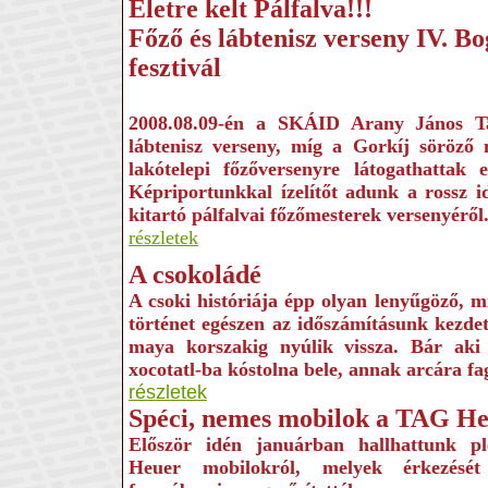
Életre kelt Pálfalva!!!
Főző és lábtenisz verseny IV. B
fesztivál
2008.08.09-én a SKÁID Arany János Ta
lábtenisz verseny, míg a Gorkíj söröző
lakótelepi főzőversenyre látogathattak 
Képriportunkkal ízelítőt adunk a rossz id
kitartó pálfalvai főzőmesterek versenyéről
részletek
A csokoládé
A csoki históriája épp olyan lenyűgöző, m
történet egészen az időszámításunk kezdete
maya korszakig nyúlik vissza. Bár aki
xocotatl-ba kóstolna bele, annak arcára fa
részletek
Spéci, nemes mobilok a TAG He
Először idén januárban hallhattunk 
Heuer mobilokról, melyek érkezését