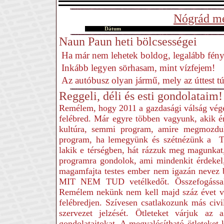
Nógrád me
Dátum
Naun Paun heti bölcsességei
Ha már nem lehetek boldog, legalább fény
Inkább legyen sörhasam, mint vízfejem!
Az autóbusz olyan jármű, mely az úttest t
Reggeli, déli és esti gondolataim!
Remélem, hogy 2011 a gazdasági válság vége
felébred. Már egyre többen vagyunk, akik é
kultúra, semmi program, amire megmozdul
program, ha lemegyünk és szétnézünk a T
lakik e térségben, hát rázzuk meg magunka
programra gondolok, ami mindenkit érdekel
magamfajta testes ember nem igazán nevez b
MIT NEM TUD vetélkedőt. Összefogással 
Remélem nekünk nem kell majd száz évet vá
felébredjen. Szívesen csatlakozunk más civ
szervezet jelzését. Ötleteket várjuk az a
gondolataitokat. A megvalósítható ötleteket