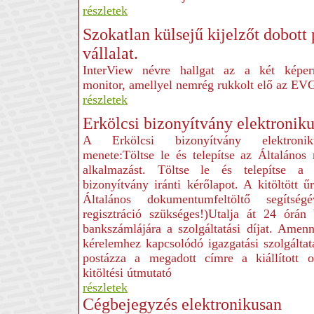
részletek
Szokatlan külsejű kijelzőt dobott 
vállalat.
InterView névre hallgat az a két képer
monitor, amellyel nemrég rukkolt elő az EV
részletek
Erkölcsi bizonyítvány elektroniku
A Erkölcsi bizonyítvány elektronik
menete:Töltse le és telepítse az Általános
alkalmazást. Töltse le és telepítse a 
bizonyítvány iránti kérőlapot. A kitöltött ű
Általános dokumentumfeltöltő segítség
regisztráció szükséges!)Utalja át 24 ór
bankszámlájára a szolgáltatási díjat. Amen
kérelemhez kapcsolódó igazgatási szolgálta
postázza a megadott címre a kiállított o
kitöltési útmutató
részletek
Cégbejegyzés elektronikusan