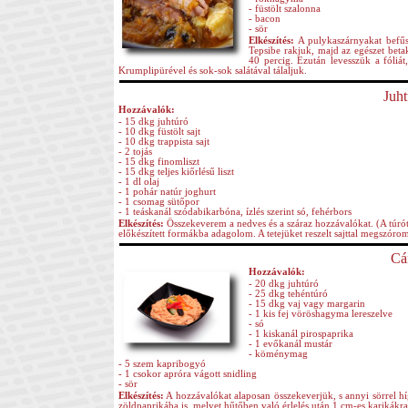
- füstölt szalonna
- bacon
- sör
Elkészítés:
A pulykaszárnyakat befűsz
Tepsibe rakjuk, majd az egészet betak
40 percig. Ezután levesszük a fóliát
Krumplipürével és sok-sok salátával tálaljuk.
Juht
Hozzávalók:
- 15 dkg juhtúró
- 10 dkg füstölt sajt
- 10 dkg trappista sajt
- 2 tojás
- 15 dkg finomliszt
- 15 dkg teljes kiőrlésű liszt
- 1 dl olaj
- 1 pohár natúr joghurt
- 1 csomag sütőpor
- 1 teáskanál szódabikarbóna, ízlés szerint só, fehérbors
Elkészítés:
Összekeverem a nedves és a száraz hozzávalókat. (A túrót 
előkészített formákba adagolom. A tetejüket reszelt sajttal megszór
Cá
Hozzávalók:
- 20 dkg juhtúró
- 25 dkg tehéntúró
- 15 dkg vaj vagy margarin
- 1 kis fej vöröshagyma lereszelve
- só
- 1 kiskanál pirospaprika
- 1 evőkanál mustár
- köménymag
- 5 szem kapribogyó
- 1 csokor apróra vágott snidling
- sör
Elkészítés:
A hozzávalókat alaposan összekeverjük, s annyi sörrel híg
zöldpaprikába is, melyet hűtőben való érlelés után 1 cm-es karikákr