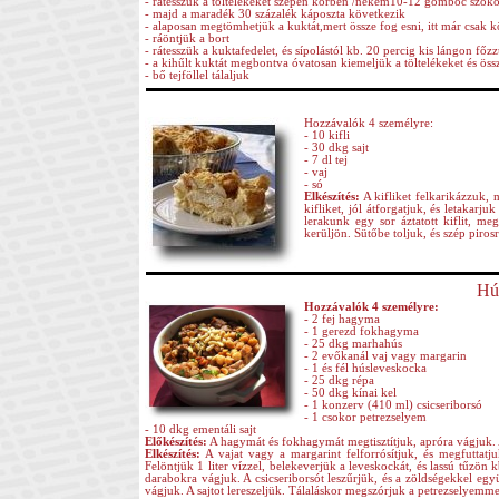
- rátesszük a töltelékeket szépen körben /nekem10-12 gombóc szokot
- majd a maradék 30 százalék káposzta következik
- alaposan megtömhetjük a kuktát,mert össze fog esni, itt már csak 
- ráöntjük a bort
- rátesszük a kuktafedelet, és sípolástól kb. 20 percig kis lángon főz
- a kihűlt kuktát megbontva óvatosan kiemeljük a töltelékeket és össz
- bő tejföllel tálaljuk
Hozzávalók 4 személyre:
- 10 kifli
- 30 dkg sajt
- 7 dl tej
- vaj
- só
Elkészítés:
A kifliket felkarikázzuk, m
kifliket, jól átforgatjuk, és letakarj
lerakunk egy sor áztatott kiflit, meg
kerüljön. Sütőbe toljuk, és szép piros
Hús
Hozzávalók 4 személyre:
- 2 fej hagyma
- 1 gerezd fokhagyma
- 25 dkg marhahús
- 2 evőkanál vaj vagy margarin
- 1 és fél húsleveskocka
- 25 dkg répa
- 50 dkg kínai kel
- 1 konzerv (410 ml) csicseriborsó
- 1 csokor petrezselyem
- 10 dkg ementáli sajt
Előkészítés:
A hagymát és fokhagymát megtisztítjuk, apróra vágjuk. 
Elkészítés:
A vajat vagy a margarint felforrósítjuk, és megfuttatj
Felöntjük 1 liter vízzel, belekeverjük a leveskockát, és lassú tűzön
darabokra vágjuk. A csicseriborsót leszűrjük, és a zöldségekkel eg
vágjuk. A sajtot lereszeljük. Tálaláskor megszórjuk a petrezselyemmel 