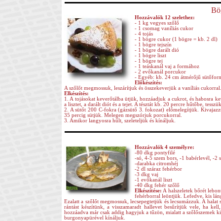
Bö
Hozzávalók 12 szelethez:
- 1 kg vegyes szőlő
- 1 csomag vaníliás cukor
- 4 tojás
- 1 bögre cukor (1 bögre = kb. 2 dl)
- 1 bögre tejszín
- 1 bögre darált dió
- 1 bögre liszt
- 1 bögre tej
- 1 teáskanál vaj a formához
- 2 evőkanál porcukor
- Egyéb: kb. 24 cm átmérőjű sütőfor
Előkészítés:
A szőlőt megmossuk, leszárítjuk és összekeverjük a vaníliás cukorral
Elkészítés:
1. A tojásokat keverőtálba ütjük, hozzáadjuk a cukrot, és habosra k
a lisztet, a darált diót és a tejet. A tésztát kb. 20 percre hűtőbe, tesszük
2. A sütőt 200 C-fokra (gázsütő 3. fokozat) előmelegítjük. Kivajazzu
35 percig sütjük. Melegen megszórjuk porcukorral.
3. Amikor langyosra hűlt, szeleteljük és kínáljuk.
Hozzávalók 4 személyre:
-80 dkg pontyfilé
-só, 4-5 szem bors, -1 babérlevél, -2
-darabka citromhéj
-2 dl száraz fehérbor
-3 dkg vaj
-1 evőkanál liszt
-40 dkg fehér szőlő
Elkészítése:
A halszeletek bőrét lebon
fehérborral leöntjük. Lefedve, kis lá
Ezalatt a szőlőt megmossuk, lecsepegtetjük és lecsumázzuk. A halat szű
rántást készítünk, a visszamaradt hallevet besűrítjük vele, ha kel
hozzáadva már csak addig hagyjuk a tűzön, mialatt a szőlőszemek ki
burgonyapürével kínáljuk.