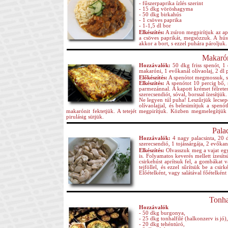
- fűszerpaprika ízlés szerint
- 15 dkg vöröshagyma
- 50 dkg birkahús
- 1 csöves paprika
- 1-1,5 dl bor
Elkészítés:
A zsíron megpirítjuk az ap
a csöves paprikát, megsózzuk. A húst
akkor a bort, s ezzel puhára pároljuk.
Makarón
Hozzávalók:
50 dkg friss spenót, 1 
makaróni, 1 evőkanál olívaolaj, 2 dl
Előkészítés:
A spenótot megmossuk, sz
Elkészítés:
A spenótot 10 percig bő, s
parmezánnal. A kapott krémet félretes
szerecsendiót, sóval, borssal ízesítjü
Ne legyen túl puha! Leszűrjük lecsepe
olívaolajjal, és belesimítjuk a spenó
makarónit fektetjük. A tetejét megpirítjuk. Közben megmelegítjük
pirulásig sütjük.
Palac
Hozzávalók:
4 nagy palacsinta, 20 
szerecsendió, 1 tojássárgája, 2 evőkaná
Elkészítés:
Olvasszuk meg a vajat egy 
is. Folyamatos keverés mellett ízesít
csirkehúst aprítsuk fel, a gombákat v
tejföllel, és ezzel sűrítsük be a cs
Előételként, vagy salátával főételként i
Tonha
Hozzávalók
- 50 dkg burgonya,
- 25 dkg tonhalfilé (halkonzerv is jó),
- 20 dkg tehéntúró,