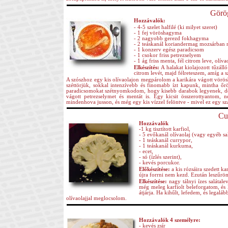
Görög
Hozzávalók:
- 4-5 szelet halfilé (ki milyet szeret)
- 1 fej vöröshagyma
- 2 nagyobb gerezd fokhagyma
- 2 teáskanál koriandermag mozsárban
- 1 konzerv egész paradicsom
- 1 csokor friss petrezselyem
- 1 ág friss menta, fél citrom leve, olívao
Elkészítés:
A halakat kiolajozott tűzál
citrom levét, majd félreteszem, amíg a s
A szószhoz egy kis olívaolajon megpárolom a karikára vágott vör
széttörjük, sokkal intenzívebb és finomabb ízt kapunk, mintha őr
paradicsomokat szétnyomkodom, hogy kisebb darabok legyenek, de ezt
vágott petrezselymet és mentát is. Egy kicsit összerottyantom,
mindenhova jusson, és még egy kis vízzel felöntve - mivel ez egy szaf
Cur
Hozzávalók
-1 kg tisztított karfiol,
- 5 evőkanál olívaolaj (vagy egyéb sal
- 1 teáskanál currypor,
- 1 teáskanál kurkuma,
- ecet,
- só (ízlés szerint),
- kevés porcukor.
Előkészítése:
a kis rózsáira szedett k
újra forrni nem kezd. Ezután leszűröm
Elkészítése:
nagy tálnyi ízes salátale
még meleg karfiolt beleforgatom, és 
átjárja. Ha kihűlt, lefedem, és legal
olívaolajjal meglocsolom.
Hozzávalók 4 személyre:
- kevés zsír