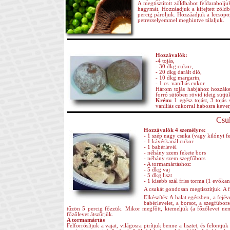
A megtisztított zöldbabot feldarabolj
hagymát. Hozzáadjuk a kifejtett zöldbo
percig pároljuk. Hozzáadjuk a lecsöpög
petrezselyemmel meghintve tálaljuk.
Hozzávalók:
-4 tojás,
- 30 dkg cukor,
- 20 dkg darált dió,
- 10 dkg margarin,
- 1 cs. vaníliás cukor
Három tojás habjához hozzáke
forró sütőben rövid ideig sütjü
Krém:
1 egész tojást, 3 tojás
vaníliás cukorral habosra kever
Csu
Hozzávalók 4 személyre:
- 1 szép nagy csuka (vagy kilónyi fe
- 1 kávéskanál cukor
- 1 babérlevél
- néhány szem fekete bors
- néhány szem szegfűbors
- A tormamártáshoz:
- 5 dkg vaj
- 5 dkg liszt
- 1 kisebb szál friss torma (1 evőkan
A csukát gondosan megtisztítjuk. A 
Elkészítés: A halat egészben, a fejév
babérlevelet, a borsot, a szegfűbors
tűzön 5 percig főzzük. Mikor megfőtt, kiemeljük (a főzőlevet nem 
főzőlevet átszűrjük.
A tormamártás
Felforrósítjuk a vajat, világosra pirítjuk benne a lisztet, és felöntj