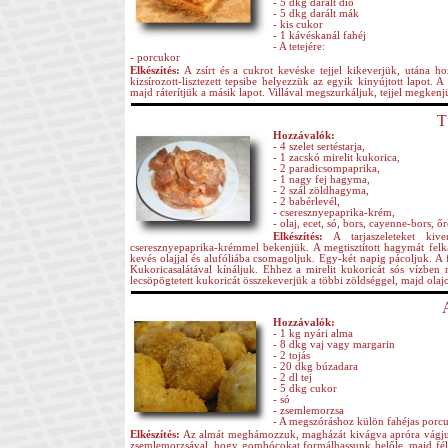
- 5 dkg darált dió
- 5 dkg darált mák
- kis cukor
- 1 kávéskanál fahéj
- A tetejére:
- porcukor
Elkészítés:
A zsírt és a cukrot kevéske tejjel kikeverjük, utána hoz
kizsírozott-lisztezett tepsibe helyezzük az egyik kinyújtott lapot. A
majd ráterítjük a másik lapot. Villával megszurkáljuk, tejjel megken
T
Hozzávalók:
- 4 szelet sertéstarja,
- 1 zacskó mirelit kukorica,
- 2 paradicsompaprika,
- 1 nagy fej hagyma,
- 2 szál zöldhagyma,
- 2 babérlevél,
- cseresznyepaprika-krém,
- olaj, ecet, só, bors, cayenne-bors,
Elkészítés:
A tarjaszeleteket kive
cseresznyepaprika-krémmel bekenjük. A megtisztított hagymát felka
kevés olajjal és alufóliába csomagoljuk. Egy-két napig pácoljuk. A
Kukoricasalátával kínáljuk. Ehhez a mirelit kukoricát sós vízbe
lecsöpögtetett kukoricát összekeverjük a többi zöldséggel, majd olajos
Hozzávalók:
- 1 kg nyári alma
- 8 dkg vaj vagy margarin
- 2 tojás
- 20 dkg búzadara
- 2 dl tej
- 5 dkg cukor
- só
- zsemlemorzsa
- A megszóráshoz külön fahéjas porcu
Elkészítés:
Az almát meghámozzuk, magházát kivágva apróra vágjuk. Ös
zsemlemorzsával, hogy gombócokat formálhassunk belőle, majd fél 