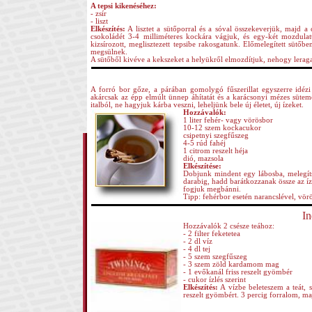
A tepsi kikenéséhez:
- zsír
- liszt
Elkészítés:
A lisztet a sütőporral és a sóval összekeverjük, majd a
csokoládét 3-4 milliméteres kockára vágjuk, és egy-két mozdula
kizsírozott, meglisztezett tepsibe rakosgatunk. Előmelegített sütőb
megsülnek.
A sütőből kivéve a kekszeket a helyükről elmozdítjuk, nehogy leraga
A forró bor gőze, a párában gomolygó fűszerillat egyszerre idézi
akárcsak az épp elmúlt ünnep áhítatát és a karácsonyi mézes süte
italból, ne hagyjuk kárba veszni, leheljünk bele új életet, új ízeket.
Hozzávalók:
1 liter fehér- vagy vörösbor
10-12 szem kockacukor
csipetnyi szegfűszeg
4-5 rúd fahéj
1 citrom reszelt héja
dió, mazsola
Elkészítése:
Dobjunk mindent egy lábosba, melegítsü
darabig, hadd barátkozzanak össze az í
fogjuk megbánni.
Tipp: fehérbor esetén narancslével, vör
In
Hozzávalók 2 csésze teához:
- 2 filter feketetea
- 2 dl víz
- 4 dl tej
- 5 szem szegfűszeg
- 3 szem zöld kardamom mag
- 1 evőkanál friss reszelt gyömbér
- cukor ízlés szerint
Elkészítés:
A vízbe beleteszem a teát, 
reszelt gyömbért. 3 percig forralom, ma