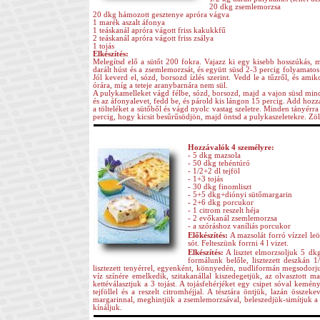
20 dkg zsemlemorzsa
20 dkg hámozott gesztenye apróra vágva
1 marék aszalt áfonya
1 teáskanál apróra vágott friss kakukkfű
2 teáskanál apróra vágott friss zsálya
1 tojás
Elkészítés:
Melegítsd elő a sütőt 200 fokra. Vajazz ki egy kisebb hosszúkás, 
darált húst és a zsemlemorzsát, és együtt süsd 2-3 percig folyamatos
Jól keverd el, sózd, borsozd ízlés szerint. Vedd le a tűzről, és amik
órára, míg a teteje aranybarnára nem sül.
A pulykamelleket vágd félbe, sózd, borsozd, majd a vajon süsd mind
és az áfonyalevet, fedd be, és párold kis lángon 15 percig. Add hoz
a tölteléket a sütőből és vágd nyolc vastag szeletre. Minden tányérra
percig, hogy kicsit besűrűsödjön, majd öntsd a pulykaszeletekre. Zöld
Hozzávalók 4 személyre:
- 5 dkg mazsola
- 50 dkg tehéntúró
- 1/2+2 dl tejföl
- 1+3 tojás
- 30 dkg finomliszt
- 5+5 dkg+diónyi sütőmargarin
- 2+6 dkg porcukor
- 1 citrom reszelt héja
- 2 evőkanál zsemlemorzsa
- a szóráshoz vaníliás porcukor
Előkészítés:
A mazsolát forró vízzel leöb
sót. Felteszünk forrni 4 l vizet.
Elkészítés:
A lisztet elmorzsoljuk 5 dkg
formálunk belőle, lisztezett deszkán 
lisztezett tenyérrel, egyenként, könnyedén, nudliformán megsodorju
víz színére emelkedik, szitakanállal kiszedegetjük, az olvasztott 
kettéválasztjuk a 3 tojást. A tojásfehérjéket egy csipet sóval kem
tejföllel és a reszelt citromhéjjal. A tésztára öntjük, lazán össz
margarinnal, meghintjük a zsemlemorzsával, beleszedjük-simítjuk a t
kínáljuk.