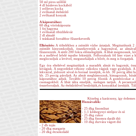
50 ml piros szőlőlé
4 dl húsleves kockából
1 erőleves kocka
2 evőkanál ételsűrítő
2 evőkanál konyak
A káposztához:
60 dkg vöröskáposzta
1 fej hagyma
1 evőkanál ribizlilekvár
2 dl almalé
1 teáskanál forraltbor fűszerkeverék
Elkészítés:
A töltelékhez a zsömlét vízbe áztatjuk. Megtisztítunk 
zsömlét kinyomkodjuk, összekeverjük a hagymával, az almával, 
fűszerezzük. A sütőt 200 fokra előmelegítjük. A libát megmossuk, kívül
és a mellével lefelé tepsibe fektetjük. Felforralunk fél liter vizet
meglocsoljuk a levével, megszurkáljuk a bőrét, és meg is forgatjuk.
Egy óra elteltével megtisztítjuk a maradék almát és hagymát, össz
kivágjuk. A negyedeket vékony csíkokra vágjuk vagy gyaluljuk. A 
lekvárral, jódozott sóval és borssal ízesítjük, és kb. 30 percig álln
kb. 25 percig pároljuk. Az almát meghámozzuk, kimagozzuk, húsát ki
káposztához adjuk. További 10 percig főzzük A gombócokat a cs
csomagokból. A libát tálra emeljük, melegen tartjuk. A pecsenyele
összeforraljuk. Az ételsűrítővel besűrítjük,és konyakkal ízesítjük. Tála
Közeleg a karácsony, így érdemes 
Hozzávalók:
- 25 dkg finomliszt
- 1-1 késhegynyi sütőpor és só
- 25 dkg cukor
- 25 dkg finomra darált dió
- 10 dkg durvára vágott dió
- 2 db tojás
- 20 dkg margarin
- 20 dkg étcsokoládé