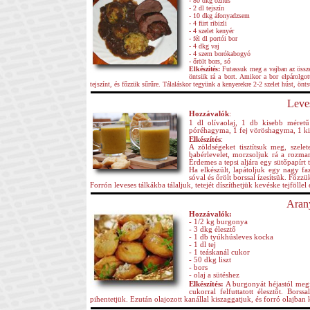
- 80 dkg őzhús
- 2 dl tejszín
- 10 dkg áfonyadzsem
- 4 fürt ribizli
- 4 szelet kenyér
- fél dl portói bor
- 4 dkg vaj
- 4 szem borókabogyó
- őrölt bors, só
Elkészítés:
Futassuk meg a vajban az összez
öntsük rá a bort. Amikor a bor elpárolgo
tejszínt, és főzzük sűrűre. Tálaláskor tegyünk a kenyerekre 2-2 szelet húst, öntsü
Leves
Hozzávalók
:
1 dl olívaolaj, 1 db kisebb méretű
póréhagyma, 1 fej vöröshagyma, 1 kis
Elkészítés
:
A zöldségeket tisztítsuk meg, szele
babérlevelet, morzsoljuk rá a rozma
Érdemes a tepsi aljára egy sütőpapírt
Ha elkészült, lapátoljuk egy nagy fa
sóval és őrölt borssal ízesítsük. Főzz
Forrón leveses tálkákba tálaljuk, tetejét díszíthetjük kevéske tejföllel
Aran
Hozzávalók:
- 1/2 kg burgonya
- 3 dkg élesztő
- 1 db tyúkhúsleves kocka
- 1 dl tej
- 1 teáskanál cukor
- 50 dkg liszt
- bors
- olaj a sütéshez
Elkészítés:
A burgonyát héjastól megfő
cukorral felfuttatott élesztőt. Bors
pihentetjük. Ezután olajozott kanállal kiszaggatjuk, és forró olajban 