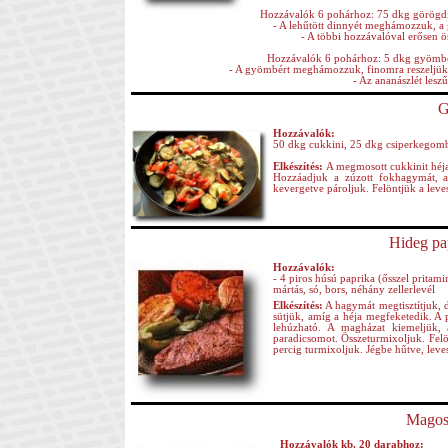
Hozzávalók 6 pohárhoz: 75 dkg görögdin
- A lehűtött dinnyét meghámozzuk, a 
- A többi hozzávalóval erősen ö
Hozzávalók 6 pohárhoz: 5 dkg gyömbér,
- A gyömbért meghámozzuk, finomra reszeljük, 
- Az ananászlét leszű
G
Hozzávalók:
50 dkg cukkini, 25 dkg csiperkegomba
Elkészítés:
A megmosott cukkinit héja
Hozzáadjuk a zúzott fokhagymát, a f
kevergetve pároljuk. Felöntjük a levess
Hideg pa
Hozzávalók:
- 4 piros húsú paprika (ősszel pritam
mártás, só, bors, néhány zellerlevél
Elkészítés:
A hagymát megtisztítjuk, 
sütjük, amíg a héja megfeketedik. A
lehúzható. A magházat kiemeljük, 
paradicsomot. Összeturmixoljuk. Felön
percig turmixoljuk. Jégbe hűtve, levesk
Magos
Hozzávalók kb. 20 darabhoz: