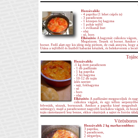
Hozzávalók:
- 4 paprika (1 lehet csípős is)
- 3 paradicsom
- 1 közepes fej hagyma
- 1 pohár tejföl
- 1 evőkanál liszt
- olaj
- só, bors
Elkészítés:
A hagymát csíkokra vágom, az
Megsózom. Teszek rá borsot. Amikor m
borsot. Fedő alatt egy kis ideig még pirítom, de csak annyira, hogy 
Utána a tejfölből és lisztből habarást készítek, és belekeverem a lecs
Tojáso
Hozzávalók:
-1 kg érett paradicsom
- 1 db padlizsán
- 1 kg paprika
- 2 fej hagyma
- 10-12 db tojás
ízlés szerint:
- sajt, fokhagyma
- só
- bors
- olaj
Elkészítés:
A padlizsánt megpucoljuk és nag
csíkokra vágjuk, és egy teflon serpenyőb
felverjük, sózzuk, borsozzuk. Amikor a paprika kissé megpuhult 
szétmegy), majd a paradicsomot nagyobb kockákra vágjuk, és hozzáa
tojás rántottaszerű lesz benne, ekkor rászórjuk a sajtot és forrón tál
Vörösboros 
Hozzávalók 2 kg marhacombhoz:
3 paprika,
3 paradicsom,
2 sárgarépa,