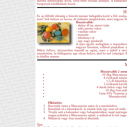
szerinti mennyiségű sóval, őrölt fehér borssal ízesítjük. A haldarabo
burgonyát kínálhatunk hozzá
Hú
Ez az Alföldi édesség a húsvéti ünnepi hidegtálra kerül a főtt sonka
enni! Sok helyen ez furcsa, de érdemes megkóstolni, mert nagyon fi
Hozzávalók:
- ahány dl tej, annyi tojás
- ízlés szerint cukor
- vaníliás cukor
- mazsola
- leheletnyi só
- egy nagy gézdarab
A tejet együtt melegítem a mazsolával
nagyon finoman, villával piszkálom m
Mikor felforr, túrószerűen összeáll az egész, mert a tejből a sa
összekötöm, és föllógatom egy olyan helyre, ahol ki tud csöpögni. P
és hűtőbe teszem.
M
Hozzávalók 2 szem
10 dkg Mascarpone
4 evőkanál tejszí
1,5 dl feketeká
2 evőkanál kávél
4 darab keksz vagy ba
10 dkg friss má
Carte d'Or Tiramisu 
Mentalevelek
Elkészítés:
Keverjük össze a Mascarpone sajtot és a tejszínhabot.
Készítsük el a feketekávét, és öntsük bele egy nem túl mély t
Törjük szét a kekszeket vagy babapiskótákat, majd mártoga
magas pohárba a Mascarpone sajttal, a málnával és két nag
Málnával vagy friss mentával díszítsük.
Tipp: