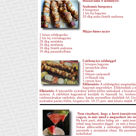
Hozzávalók 4 személyre:
Szalonnás burgonya
4 burgonya
1 kis fej hagyma
20 dkg puha füstölt szalonna
Májas-húsos nyárs
1 húsos zöldpaprika
2 kis fej vöröshagyma
20 dkg sertéshús
20 dkg sertésmáj
10 dkg füstölt szalonna
10 dkg parasztkolbász
Csirkenyárs zöldséggel
2 közepes hagyma
2 savanykás alma
2 banán
2 filézett csirkemell
2 evőkanál olaj
1 citrom leve
Előkészítés:
A zöldségeket megtisztít
hagymát negyedekre. Előkészítjük a n
Elkészítés:
A háromféle nyárshoz külön-külön szétrakjuk a hozzával
nyársra. A rablóhúst hagymával kezdjük és fejezzük be, közben í
csirkenyársakat csirkehús, alma, banán sorrendben tűzdeljük fel. Gy
nyársakat parázs fölött, forgatva kb. 10-15 perc alatt készre sütjük. F
Nem vitatható, hogy a kerti összejövet
vágysz, és már unod a megszokott sör-ás
Ha kerti parti, akkor hideg sör - amit ne
töltsd meg összetört jéggel - ez már a benz
Sokan alábecsülik a szükséges üdítőita
szeretnék a szomjukat oltani. Ha azonban
koktélokat!