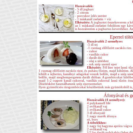
Hozzávalók:
- 5 dl joghurt
- 2 citrom
- porcukor ízlés szerint
- 1 teáskanál zselatin + víz
Elkészítés:
A joghurtot összekeverem a két 
az 1 teáskanál zselatint feloldom egy káv
is hozzáöntöm a joghurtos keverékhez. 
Eperrel tölt
Hozzávalók 2 személyre:
-5 dl tej
-1 csomag előfőzött zacskós rizs
- cukor
- vaníliás cukor
- darált dió
- olaj a sütéshez
- sok szép szemű eper
Elkészítés
: Fél liter tejet lassú 
1 csomag előfőzött zacskós rizst, és puhára főzöm, majd kihűtöm. 
kihűlt a tejberizs, kanálnyi adagokat veszek belőle, majd a szép 
belőle, majd meghempergetem darált dióban. A gombócokat hűtőbe 
majd 1-2 csapott kanál cukorral, vaníliás cukorral lassú tűzön ös
Díszítésként használhatunk szép eperszemeket.
Ilyen gyümölcsös rizsgombócokat készíthetünk más gyümölcsből is, 
Áfonyával és ge
Hozzávalók (4 személyre):
4 pulykamell filé
2 evőkanál vaj
1 evőkanál cukor
3 dl áfonyalé
1 nagy marék áfonya
só, bors
A töltelékhez:
1 nagy fej hagyma apróra vágva
2 evőkanál vaj
1/2 kg darált pulykahús (lehet dis