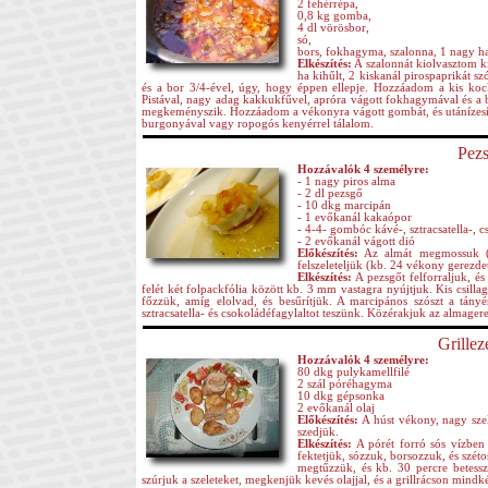
2 fehérrépa,
0,8 kg gomba,
4 dl vörösbor,
só,
bors, fokhagyma, szalonna, 1 nagy h
Elkészítés:
A szalonnát kiolvasztom k
ha kihűlt, 2 kiskanál pirospaprikát sz
és a bor 3/4-ével, úgy, hogy éppen ellepje. Hozzáadom a kis kock
Pistával, nagy adag kakkukfűvel, apróra vágott fokhagymával és a b
megkeményszik. Hozzáadom a vékonyra vágott gombát, és utánízesítem
burgonyával vagy ropogós kenyérrel tálalom.
Pezs
Hozzávalók 4 személyre:
- 1 nagy piros alma
- 2 dl pezsgő
- 10 dkg marcipán
- 1 evőkanál kakaópor
- 4-4- gombóc kávé-, sztracsatella-, c
- 2 evőkanál vágott dió
Előkészítés:
Az almát megmossuk (n
felszeleteljük (kb. 24 vékony gerezde
Elkészítés:
A pezsgőt felforraljuk, és
felét két folpackfólia között kb. 3 mm vastagra nyújtjuk. Kis csil
főzzük, amíg elolvad, és besűrítjük. A marcipános szószt a tányé
sztracsatella- és csokoládéfagylaltot teszünk. Közérakjuk az almagere
Grillez
Hozzávalók 4 személyre:
80 dkg pulykamellfilé
2 szál póréhagyma
10 dkg gépsonka
2 evőkanál olaj
Előkészítés:
A húst vékony, nagy szel
szedjük.
Elkészítés:
A pórét forró sós vízben 
fektetjük, sózzuk, borsozzuk, és széto
megtűzzük, és kb. 30 percre betessz
szúrjuk a szeleteket, megkenjük kevés olajjal, és a grillrácson mindké