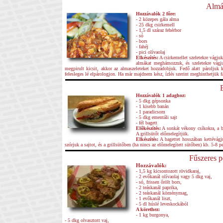
Almás
Hozzávalók 2 főre:
- 2 közepes gála alma
- 25 dkg csirkemell
- 1,5 dl száraz fehérbor
- só
- bors
- fahéj
- pici olívaolaj
Elkészítés:
A csirkemellet szeletekre vágju
almákat meghámozzuk, és szeletekre vágju
megpirult kicsit, akkor az almaszeleteket hozzádobjuk. Fedő alatt pároljuk
felesleges lé elpárologjon. Ha már majdnem kész, ízlés szerint meghinthetjük fa
Hozzávalók 1 adaghoz:
- 5 dkg gépsonka
- 1 kisebb banán
- 1 paradicsom
- 5 dkg ementáli sajt
- fél bagett
Előkészítés:
A sonkát vékony csíkokra, a b
A grillsütőt előmelegítjük.
Elkészítés:
A bagettet hosszában kettévágju
szórjuk a sajtot, és a grillsütőben (ha nincs az előmelegített sütőben) kb. 5-8 p
Fűszeres p
Hozzávalók:
- 1,5 kg kicsontozott rövidkaraj,
- 2 evőkanál olívaolaj vagy 5 dkg vaj,
- só, frissen őrölt bors,
- 2 teáskanál paprika,
- 2 teáskanál köménymag,
- 1 evőkanál liszt,
- 5 dl húslé leveskockából
A körethez:
- 1 kg burgonya,
- 5 dkg olvasztott vaj,