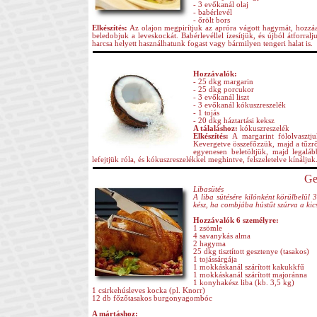
- 3 evőkanál olaj
- babérlevél
- őrölt bors
Elkészítés:
Az olajon megpirítjuk az apróra vágott hagymát, hozzáadju
beledobjuk a leveskockát. Babérlevéllel ízesítjük, és újból átforra
harcsa helyett használhatunk fogast vagy bármilyen tengeri halat is.
Hozzávalók:
- 25 dkg margarin
- 25 dkg porcukor
- 3 evőkanál liszt
- 3 evőkanál kókuszreszelék
- 1 tojás
- 20 dkg háztartási keksz
A tálaláshoz:
kókuszreszelék
Elkészítés:
A margarint fölolvasztjuk
Kevergetve összefőzzük, majd a tűzről
egyenesen beletöltjük, majd legaláb
lefejtjük róla, és kókuszreszelékkel meghintve, felszeletelve kínáljuk
Ge
Libasütés
A liba sütésére kilónként körülbelül 
kész, ha combjába hústűt szúrva a kic
Hozzávalók 6 személyre:
1 zsömle
4 savanykás alma
2 hagyma
25 dkg tisztított gesztenye (tasakos)
1 tojássárgája
1 mokkáskanál szárított kakukkfű
1 mokkáskanál szárított majoránna
1 konyhakész liba (kb. 3,5 kg)
1 csirkehúsleves kocka (pl. Knorr)
12 db főzőtasakos burgonyagombóc
A mártáshoz: