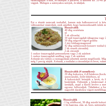
rárakosgatjuk a húst, és ráöntjük a páclevet. A sütőben kb. 35-40 per
vágjuk. Melegen a szárnyakra szórjuk, és tálaljuk.
Ezt a tésztát nemcsak tonhallal, hanem más halkonzervvel is kés
változatokat vásároljuk, ezek amellett, hogy harmonikusabb ízűek m
Hozzávalók
:
40 dkg orsótészta
só
1 ek olívaolaj
10 szál összevagdalt újhagyma vagy 
50 dkg négyrét vágott gomba
2 tört fokhagymagerezd
42 dkg szétmorzsolt konzerv tonhal (
2 kk reszelt citromhéj
2 ek citromlé
1 csokor összavagdalt petrezselyem vagy 2 ek szárított
1 csokor összevagdalt snidling vagy 2 ek szárított
A tésztát sós vízben a csomagolásán jelzettek szerint megfőzzük. Míg
még 1 percig sütjük. A tésztát, a tonhalat a citromhéjat és levet, vala
Hozzávalók (4 személyre):
20 dkg kukorica, 4 dl húsleves (kocká
szerecsendió, őrölt fehérbors, só
A kukoricáról leöntjük a levét, és f
besűrítjük. Felöntjük a húslevessel é
ízesítjük, majd a tűzről levéve a m
egyszer felforraljuk. Tálaláskor a fo
nagyobb darabokra vágott metélőhag
Hozzávalók
-1 kg zöldborsó, 30 dkg mirelit kukor
1 fej hagyma, olaj, só, bors, petrezsel