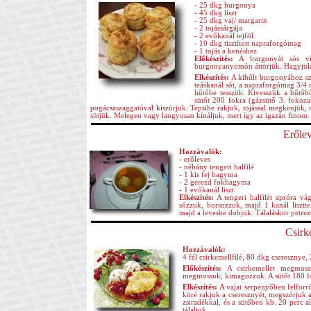
- 25 dkg burgonya
- 45 dkg liszt
- 25 dkg vaj/ margarin
- 2 tojássárgája
- 2 evőkanál tejföl
- 10 dkg tisztított napraforgómag
- 1 tojás a kenéshez
Előkészítés:
A burgonyát sós víz
burgonyanyomón áttörjük. Hagyjuk 
Elkészítés:
A kihűlt burgonyához szitá
teáskanál sót, a napraforgómag 3/4 r
hűtőbe tesszük. Kivesszük a hűtőből
sütőt 200 fokra (gázsütő 3. fokozat
pogácsaszaggatóval kiszúrjuk. Tepsibe rakjuk, tojással megkenjük,
sütjük. Melegen vagy langyosan kínáljuk, mert így az igazán finom.
Erőle
Hozzávalók:
- erőleves
- néhány tengeri halfilé
- 1 kis fej hagyma
- 2 gerezd fokhagyma
- 1 evőkanál liszt
Elkészítés:
A tengeri halfilét apróra v
sózzuk, borsozzuk, majd 1 kanál lisztt
majd a levesbe dobjuk. Tálaláskor petrezs
Csirk
Hozzávalók:
4 fél csirkemellfilé, 80 dkg cseresznye
Előkészítés:
A csirkemellet megmossu
megmossuk, kimagozzuk. A sütőt 180 fok
Elkészítés:
A vajat serpenyőben felforró
köré rakjuk a cseresznyét, megszórjuk a
zsiradékkal, és a sütőben kb. 20 perc al
tálaljuk.