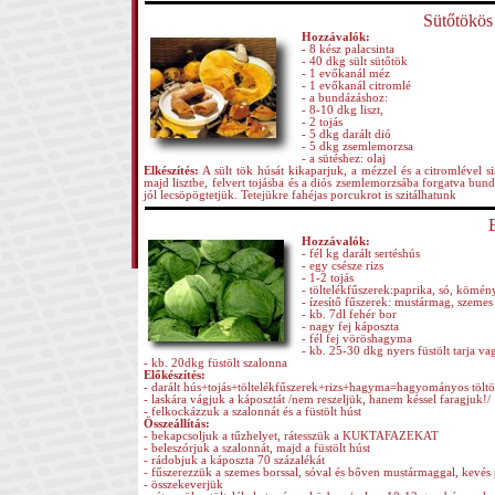
Sütőtökös
Hozzávalók:
-
8 kész palacsinta
- 40 dkg sült sütőtök
- 1 evőkanál méz
- 1 evőkanál citromlé
- a bundázáshoz:
- 8-10 dkg liszt,
- 2 tojás
- 5 dkg darált dió
- 5 dkg zsemlemorzsa
- a sütéshez: olaj
Elkészítés:
A sült tök húsát kikaparjuk, a mézzel és a citromlével s
majd lisztbe, felvert tojásba és a diós zsemlemorzsába forgatva bund
jól lecsöpögtetjük. Tetejükre fahéjas porcukrot is szitálhatunk
Hozzávalók:
- fél kg darált sertéshús
- egy csésze rizs
- 1-2 tojás
- töltelékfűszerek:paprika, só, kömén
- ízesítő fűszerek: mustármag, szemes
- kb. 7dl fehér bor
- nagy fej káposzta
- fél fej vöröshagyma
- kb. 25-30 dkg nyers füstölt tarja v
- kb. 20dkg füstölt szalonna
Előkészítés:
- darált hús+tojás+töltelékfűszerek+rizs+hagyma=hagyományos töltöt
- laskára vágjuk a káposztát /nem reszeljük, hanem késsel faragjuk!/
- felkockázzuk a szalonnát és a füstölt húst
Összeállítás:
- bekapcsoljuk a tűzhelyet, rátesszük a KUKTAFAZEKAT
- beleszórjuk a szalonnát, majd a füstölt húst
- rádobjuk a káposzta 70 százalékát
- fűszerezzük a szemes borssal, sóval és bőven mustármaggal, kevés
- összekeverjük