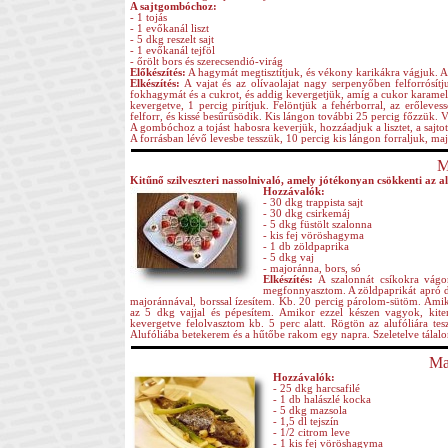
A sajtgombóchoz:
- 1 tojás
- 1 evőkanál liszt
- 5 dkg reszelt sajt
- 1 evőkanál tejföl
- őrölt bors és szerecsendió-virág
Előkészítés:
A hagymát megtisztítjuk, és vékony karikákra vágjuk.
Elkészítés:
A vajat és az olívaolajat nagy serpenyőben felforrósítj
fokhagymát és a cukrot, és addig kevergetjük, amíg a cukor karamelizá
kevergetve, 1 percig pirítjuk. Felöntjük a fehérborral, az erőlevess
felforr, és kissé besűrűsödik. Kis lángon további 25 percig főzzük. 
A gombóchoz a tojást habosra keverjük, hozzáadjuk a lisztet, a sajto
A forrásban lévő levesbe tesszük, 10 percig kis lángon forraljuk, maj
M
Kitűnő szilveszteri nassolnivaló, amely jótékonyan csökkenti az a
Hozzávalók:
- 30 dkg trappista sajt
- 30 dkg csirkemáj
- 5 dkg füstölt szalonna
- kis fej vöröshagyma
- 1 db zöldpaprika
- 5 dkg vaj
- majoránna, bors, só
Elkészítés:
A szalonnát csíkokra vágo
megfonnyasztom. A zöldpaprikát apró 
majoránnával, borssal ízesítem. Kb. 20 percig párolom-sütöm. Ami
az 5 dkg vajjal és pépesítem. Amikor ezzel készen vagyok, kiter
kevergetve felolvasztom kb. 5 perc alatt. Rögtön az alufóliára t
Alufóliába betekerem és a hűtőbe rakom egy napra. Szeletelve tálal
Ma
Hozzávalók:
- 25 dkg harcsafilé
- 1 db halászlé kocka
- 5 dkg mazsola
- 1,5 dl tejszín
- 1/2 citrom leve
- 1 kis fej vöröshagyma