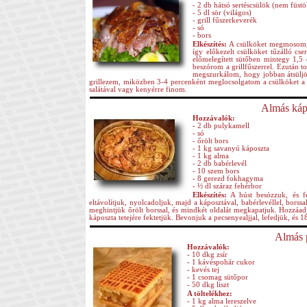
- 2 db hátsó sertéscsülök (nem füstöl
- 5 dl sör (világos)
- grill fűszerkeverék
- só
- bors
Elkészítés:
A csülköket megmosom, m
így előkezelt csülköket tűzálló cs
előmelegített sütőben mintegy 1,5 
beszórom a grillfűszerrel. Ezután t
megszurkálom, hogy jobban átsüljön
grillezem, miközben 3-4 percenként meglocsolgatom a csülköket a t
salátával vagy kenyérre finom.
Almás kápo
Hozzávalók:
- 2 db pulykamell
- só
- őrölt bors
- 1 kg savanyú káposzta
- 1 kg alma
- 2 db babérlevél
- 10 szem bors
- 8 gerezd fokhagyma
- ½ dl száraz fehérbor
Elkészítés:
A húst besózzuk, és fé
eltávolítjuk, nyolcadoljuk, majd a káposztával, babérlevéllel, borss
meghintjük őrölt borssal, és mindkét oldalát megkapatjuk. Hozzáadj
káposzta tetejére fektetjük. Bevonjuk a pecsenyealjjal, lefedjük, és 1
Almás p
Hozzávalók:
- 10 dkg zsír
- 1 kávéspohár cukor
- kevés tej
- 1 csomag sütőpor
- 50 dkg liszt
A töltelékhez:
- 1 kg alma lereszelve