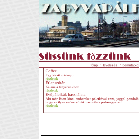
főlap
levelezés
bemutatko
Coffee
Egy kicsit másképp...
részletek
Étlapszótár
Kalauz a tányérunkhoz
...
részletek
Evőpálcikák használata
Aki már látott kínai embereket pálcikával enni, joggal gondolha
hogy az ilyen evőeszközök használata pofonegyszerű.
részletek