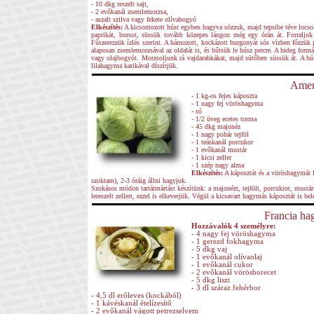
- 10 dkg reszelt sajt,
- 2 evőkanál zsemlemorzsa,
- aszalt szilva vagy fekete olívabogyó
Elkészítés:
A kicsontozott húst egyben hagyva sózzuk, majd tepsibe téve locsol
paprikát, borsot, süssük tovább közepes lángon még egy órán át. Forraljuk f
Fűszerezzük ízlés szerint. A hámozott, kockázott burgonyát sós vízben főzzük p
alaposan zsemlemorzsával az oldalát is, és hűtsük le húsz percre. A hideg formát
vagy olajbogyót. Morzsoljunk rá vajdarabkákat, majd sütőben süssük át. A húst 
lilahagyma karikával díszítjük.
Ameri
- 1 kg-os fejes káposzta
- 1 nagy fej vöröshagyma
- só
- 1/2 üveg ecetes torma
- 45 dkg majonéz
- 1 nagy pohár tejföl
- 1 teáskanál porcukor
- 1 evőkanál mustár
- 1 kicsi zeller
- 1 szép nagy alma
Elkészítés:
A káposztát és a vöröshagymát le
szoktam), 2-3 óráig állni hagyjuk.
Szokásos módon tartármártást készítünk: a majonézt, tejfölt, porcukrot, mustárt
lereszelt zellert, ezzel is elkeverjük. Végül a kicsavart hagymás káposztát is be
Francia ha
Hozzávalók 4 személyre:
- 4 nagy fej vöröshagyma
- 1 gerezd fokhagyma
- 5 dkg vaj
- 1 evőkanál olívaolaj
- 1 evőkanál cukor
- 2 evőkanál vörösborecet
- 5 dkg liszt
- 3 dl száraz fehérbor
- 4,5 dl erőleves (kockából)
- 1 kávéskanál ételízesítő
- 2 evőkanál vágott petrezselyem