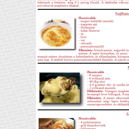
feljönnek a felszínre, még 4-5 percig főzzük. A tálalótálat véko
porcukorral meghintve tálaljuk.
Sajtban
Hozzávalók:
- tengeri hekkfilé (mirelit)
- trappista sajt
- főzőtejszín
- halak fűszersó
- só
- bors
- vaj
- citromlé
- petrezselyemzöld
Elkészítés:
A kiolvasztott, nagyobb ha
teszem. A sajtot lereszelem, és anny
masszát szépen eloszlatom a halszeleteken, és előmelegített, közepes
színt kap. A sütőből kivéve petrezselyemzölddel díszítem, és párolt rizz
Hozzávalók
- 8 narancs
- 6 evőkanál méz
- 40 dkg túró
- 4-4 gombóc dió- és vanília íz
- 2 evőkanál mazsola
Előkészítés:
Vastagon meghámoz
lecsepegő levet felfogjuk. A ma
Elkészítés:
A mézet elkeverjük
szétosztjuk négy lapos kistán
narancsgerezdeket, és ráültetjük
S
Hozzávalók:
- 4 pulykaszárny
- grill fűszerkeverék
- fokhagyma