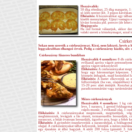
Hozzávalók:
50 dkg rétesliszt, 25 dkg margarin, 1 
só ízlés szerint (kb. 3 púpos kávéskan
Elkészítés:
A hozzávalókat egy tálban 
kisebb mennyiséget. Ujjnyi vastagra el
kívánt formára pld. perecre (de lehet 
Megjegyzés:
Ha rúd formát választjuk, akkor dere
valaki szereti a köménymagot, azzal i
Csirke
Sokan nem szeretik a csirkeszárnyat. Kicsi, nem laktató, kevés a h
leggyakrabban elhangzó érvek. Pedig a csirkeszárny kiadós, sőt: o
Csirkeszárny fűszeres bundában
Hozzávalók 4 személyre:
8 db csirke
evőkanál apróra vágott petrezselyem
apróra vágott tárkonylevél
Előkészítés:
A csirkeszárnyakat megti
hogy egy háromszöget képezzen. Me
közepén átdugjuk, majd kezünkkel ki
Elkészítés:
A lisztet elkeverjük az ol
felforrósítjuk (ha van, olajsütőben)
15-20 perc alatt átsütjük. Konyhai p
paradicsommártást vagy tartármártást 
Mézes csirkeszárnyak
Hozzávalók 4 személyre:
1 kg csir
leve, 1 narancs, 1 gerezd fokhagyma,
csípős mustár, 3 evőkanál olaj, 1 cs
Előkészítés:
A csirkeszárnyakat megmossuk, megtisztítjuk, vég
meghámozzuk, levágjuk a fás részeit, tormareszelőn lereszeljük, 
narancsot, a héját óvatosan lereszeljük, ügyelve arra, hogy a fehér k
Elkészítés:
A gyömbért összekeverjük a narancshéjjal, a fokhagymáva
olajjal. A csirkeszárnyakat tálba helyezzük, leöntjük a mézes mártáss
egy éjszakán át állni hagyjuk. A sütőt 200 fokra (gázsütő 3. foko