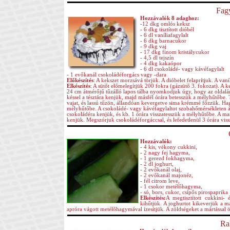
Fagy
Hozzávalók 8 adaghoz:
-12 dkg omlós keksz
- 6 dkg tisztított dióbél
- 6 dl vaníliafagylalt
- 6 dkg barnacukor
- 9 dkg vaj
- 17 dkg finom kristálycukor
- 4,5 dl tejszín
- 4 dkg kakaópor
- 6 dl csokoládé- vagy kávéfagylalt
- 1 evőkanál csokoládéforgács vagy -dara
Előkészítés
: A kekszet morzsává törjük. A dióbelet felaprítjuk. A va
Elkészítés
: A sütőt előmelegítjük 200 fokra (gázsütő 3. fokozat). A k
24 cm átmérőjű tűzálló lapos tálba nyomkodjuk úgy, hogy az oldalára 
késsel a tésztára kenjük, majd másfél órára betesszük a mélyhűtőbe.
vajat, és lassú tűzön, állandóan kevergetve sima krémmé főzzük. Hagy
mélyhűtőbe. A csokoládé- vagy kávéfagylaltot szobahőmérsékleten ál
csokoládéra kenjük, és kb. 1 órára visszatesszük a mélyhűtőbe. A ma
kenjük. Megszórjuk csokoládéforgáccsal, és lefedetlenül 3 órára viss
Hozzávalók:
- 4 kis, vékony cukkini,
- 2 nagy fej hagyma,
- 1 gerezd fokhagyma,
- 2 dl joghurt,
- 2 evőkanál olaj,
- 2 evőkanál majonéz,
- fél citrom leve,
- 1 csokor metélőhagyma,
- só, bors, cukor, csípős pirospaprika
Elkészítés:
A megtisztított cukkini-
kihűtjük. A joghurtot kikeverjük a ma
apróra vágott metélőhagymával ízesítjük. A zöldségeket a mártással 
Ra