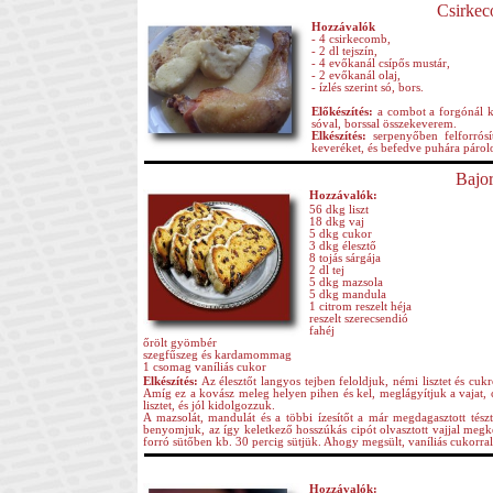
Csirkec
Hozzávalók
- 4 csirkecomb,
- 2 dl tejszín,
- 4 evőkanál csípős mustár,
- 2 evőkanál olaj,
- ízlés szerint só, bors.
Előkészítés:
a combot a forgónál k
sóval, borssal összekeverem.
Elkészítés:
serpenyőben felforrósí
keveréket, és befedve puhára párolom
Bajor
Hozzávalók:
56 dkg liszt
18 dkg vaj
5 dkg cukor
3 dkg élesztő
8 tojás sárgája
2 dl tej
5 dkg mazsola
5 dkg mandula
1 citrom reszelt héja
reszelt szerecsendió
fahéj
őrölt gyömbér
szegfűszeg és kardamommag
1 csomag vaníliás cukor
Elkészítés:
Az élesztőt langyos tejben feloldjuk, némi lisztet és cu
Amíg ez a kovász meleg helyen pihen és kel, meglágyítjuk a vajat, 
lisztet, és jól kidolgozzuk.
A mazsolát, mandulát és a többi ízesítőt a már megdagasztott tés
benyomjuk, az így keletkező hosszúkás cipót olvasztott vajjal megke
forró sütőben kb. 30 percig sütjük. Ahogy megsült, vaníliás cukorra
Hozzávalók: