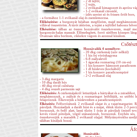
- 2 dl tejföl,
- 2 tojás,
- 2 evőkanál kimagozott és apróra vá
- 1-2 evőkanál citromlé,
- ízlés szerint só és frissen őrölt bors,
- a formához 1-1 evőkanál olaj és zsemlemorzsa.
Előkészítése:
a burgonyát héjában megfőzöm, majd meghámozom és 
villával összetöröm. A túrót áttöröm, a tojást a tejföllel habosra f
Elkészítése:
tálban az összes hozzávalót összekeverem, majd me
burgonyás-halas masszát. Előmelegített, forró sütőben közepes lán
Óvatosan tálra borítom, cikkekre vágom és azonnal kínálom.
Csőtészt
Hozzávalók 4 személyre:
- 20 dkg csirkemáj (szív nélkül)
- 1 kis fej vöröshagyma
- 6-8 zsályalevél
- 1 ágacska rozmaring (10 cm-es)
- 1 kis konzerv hámozott paradicsom
- 1 dl húsleves (kockából)
- 1 kis konzerv paradicsompüré
- 2+2 evőkanál olaj
- 3 dkg margarin
- 10 dkg darált hús
- 40 dkg rövid csőtészta
- 4 dkg reszelt parmezán sajt
Előkészítés:
A csirkemájakról letisztítjuk a hártyákat és a zsiradék
meghámozzuk, a zsályát és a rozmaringot leöblítjük, ez utóbbi le
felaprózzuk. Elkeverjük a húslevesben a paradicsompürét.
Elkészítés:
Felforrósítunk 2 evőkanál olajat és a vajat/margarint.
pároljuk. Hozzáadjuk a darált húst és a májat, élénk tűzön 2-3 perci
borsozzuk, és fedő alatt, lassú tűzön 1 órán át pároljuk (minél t
kevés vízzel pótoljuk, végül utánasózzuk, borsozzuk. Enyhén sós, l
összekeverjük a maradék 2 evőkanál olajjal. Mélytányérokba szedjük,
tálában kínáljuk hozzá
.
Áfo
Hozzávalók: