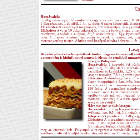
Cs
Hozzávalók:
60 dkg cseresznye, 1/2 vaníliarúd (vagy 2. cs. vaníliás cukor), 10 
8 dkg rétesliszt, 1 dl tejföl, 1 kk. sütőpor, 6 szelet kétszersült, és z
Előkészítés:
A cseresznyét megmossuk, szárát leszedjük, és a gyümölc
Elkészítés:
A vajat 10 deka cukorral és a vanília belével (vagy a vaní
réteslisztet, a tejfölt, a sütőport, és jól összekeverjük. Egy lapos 
felét. A massza felszínén arányosan elosztjuk a cseresznyét, m
cseresznyeréteg tetején. A hideg sütő középső rácsára helyezzük, és 
Lasag
Bár első pillantásra bonyolultnak tűnhet, nagyon könnyen elkészí
vacsoraként is kitűnő, mivel nemcsak ízletes, de rendkívül mutatós
Lasagne Bolognese
Hozzávalók:
1 nagyobb fej vörösh
kanál olaj, 50 dkg darált marhahús
bazsalikom és kakukkfű, 1,25 dl lev
lasagne tésztalap, 7,5 dkg reszelt p
Elkészítés:
A vöröshagymát apró kock
olajon megpirítjuk a darálthúst, ho
a száraz és a friss fűszernövényekke
180 fokra. A besamelhez megolvasz
sűrűsödni nem kezd. Fűszerezzük s
tepsibe (kicsit mélyebb legyen) b
mártással, erre megint a tésztalapok
aranysárgára sütjük.
Háromsajtos-sonkás lasagne
Hozzávalók:
30 dkg lasagne tészta,
evőkanál liszt, 0.5 l tej, 3 dl tejszín,
Tetejére:
2-3 paradicsom, 3 dkg vaj
Elkészítés:
A margarinon megfuttatjuk
reszelt füstölt sajtot. A sonkát apr
A kivajazott formát kibéleljük a tés
meg az ementáli fele. Folytatjuk a rétegezést a hozzávalók arányo
kerülnek. Fóliával lefedjük és előmelegített sütőben 35 percig, majd a